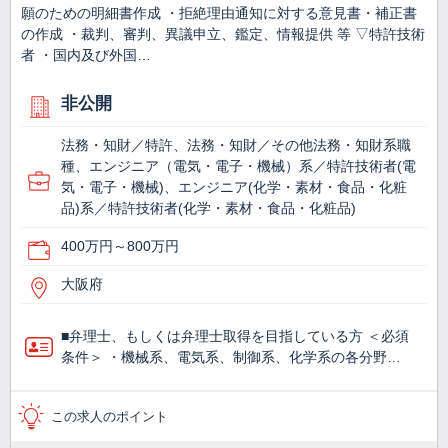
願のための明細書作成 ・拒絶理由通知に対する意見書・補正書
の作成 ・裁判、審判、異議申立、鑑定、情報提供 等 ▽特許技術
者 ・国内及び外国…
非公開
法務・知財／特許、法務・知財／その他法務・知財系職
種、エンジニア（電気・電子・機械）系／特許技術者(電
気・電子・機械)、エンジニア(化学・素材・食品・化粧
品)系／特許技術者(化学・素材・食品・化粧品)
400万円～800万円
大阪府
■弁理士、もしくは弁理士取得を目指している方 ＜必須
条件＞ ・機械系、電気系、制御系、化学系の各分野…
この求人のポイント