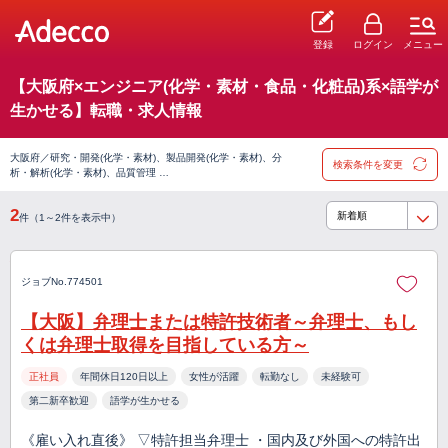
登録
ログイン
メニュー
【大阪府×エンジニア(化学・素材・食品・化粧品)系×語学が
生かせる】転職・求人情報
大阪府／研究・開発(化学・素材)、製品開発(化学・素材)、分
検索条件を変更
析・解析(化学・素材)、品質管理 …
2
件（1～2件を表示中）
ジョブNo.774501
【大阪】弁理士または特許技術者～弁理士、もし
くは弁理士取得を目指している方～
正社員
年間休日120日以上
女性が活躍
転勤なし
未経験可
第二新卒歓迎
語学が生かせる
《雇い入れ直後》 ▽特許担当弁理士 ・国内及び外国への特許出