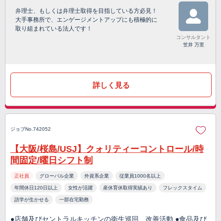
弁理士、もしくは弁理士取得を目指している方必見！
大手事務所で、エンゲージメントアップにも積極的に
取り組まれている法人です！
コンサルタント
笠井 万里
詳しく見る
ジョブNo.742052
【大阪/桜島/USJ】クォリティーコントロール/時
間固定/曜日シフト制
正社員
グローバル企業
外資系企業
従業員1000名以上
年間休日120日以上
女性が活躍
産休育休取得実績あり
フレックスタイム
語学が生かせる
一部在宅勤務
●店舗及びセントラルキッチンの衛生巡回、改善活動 ●食品及び