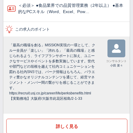
＜必須＞ ●食品業界での品質管理業務（2年以上） ●基本
的なPCスキル（Word、Excel、Pow…
この求人のポイント
「最高の職場を創る」MISSION実現の一環として、ク
ルー全員が「楽しい」「誇れる」「最高の職場」と感
じられるよう、ライフプランサポートに加え、ユニー
クなサービスやイベントを多数実施しています。世代
コンサルタント
小田 菜々
や部門などの垣根を越えて社内コミュニケーションを
図れる社内SNSでは、パーク情報はもちろん、バラエ
ティ豊かなオリジナルコンテンツを通じて、経営マネ
ジメント・メンバー間の繋がりを感じることができま
す。
https://recruit.usj.co.jp/career/life/perksbenefits.html
【実勤務地】大阪府/大阪市此花区桜島/2-1-33
詳しく見る