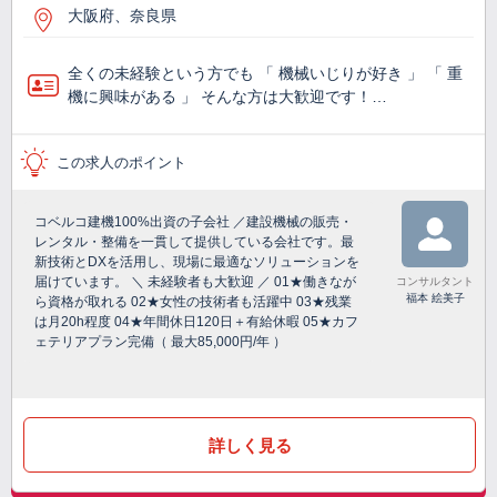
大阪府、奈良県
全くの未経験という方でも 「 機械いじりが好き 」 「 重
機に興味がある 」 そんな方は大歓迎です！…
この求人のポイント
コベルコ建機100%出資の子会社 ／建設機械の販売・
レンタル・整備を一貫して提供している会社です。最
新技術とDXを活用し、現場に最適なソリューションを
届けています。 ＼ 未経験者も大歓迎 ／ 01★働きなが
コンサルタント
福本 絵美子
ら資格が取れる 02★女性の技術者も活躍中 03★残業
は月20h程度 04★年間休日120日＋有給休暇 05★カフ
ェテリアプラン完備（ 最大85,000円/年 ）
詳しく見る