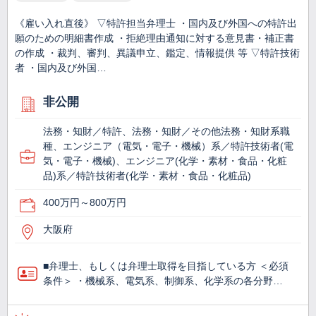
《雇い入れ直後》 ▽特許担当弁理士 ・国内及び外国への特許出
願のための明細書作成 ・拒絶理由通知に対する意見書・補正書
の作成 ・裁判、審判、異議申立、鑑定、情報提供 等 ▽特許技術
者 ・国内及び外国…
非公開
法務・知財／特許、法務・知財／その他法務・知財系職
種、エンジニア（電気・電子・機械）系／特許技術者(電
気・電子・機械)、エンジニア(化学・素材・食品・化粧
品)系／特許技術者(化学・素材・食品・化粧品)
400万円～800万円
大阪府
■弁理士、もしくは弁理士取得を目指している方 ＜必須
条件＞ ・機械系、電気系、制御系、化学系の各分野…