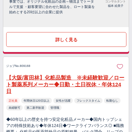
事業では、オリジナル化粧品の企画～物流までトータ
コンサルタント
福本 絵美子
ルで支援 ・顧客要望に合わせた製品を、ロート製薬を
始めとする20社以上の企業に提供
詳しく見る
ジョブNo.809168
【大阪/富田林】化粧品製造 ※未経験歓迎／ロー
ト製薬系列メーカー◆日勤・土日祝休・年休124
日
正社員
年間休日120日以上
女性が活躍
フレックスタイム
転勤なし
未経験可
第二新卒歓迎
管理職
◆60年以上の歴史を持つ安定化粧品メーカー◆国内トップシェ
アの特殊技術あり◆年休124日◆ワークライフバランス◎ ■職務
概要： 化粧品や医薬部外品の原料秤量、バルク調合、リップの