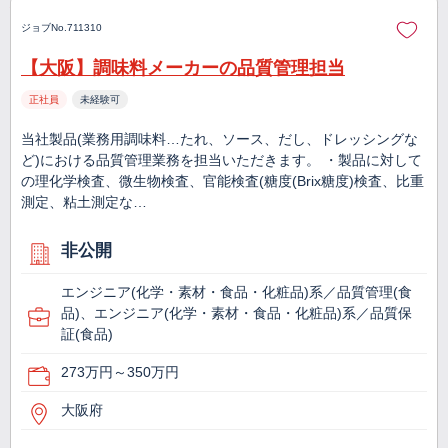
ジョブNo.711310
【大阪】調味料メーカーの品質管理担当
正社員
未経験可
当社製品(業務用調味料…たれ、ソース、だし、ドレッシングな
ど)における品質管理業務を担当いただきます。 ・製品に対して
の理化学検査、微生物検査、官能検査(糖度(Brix糖度)検査、比重
測定、粘土測定な…
非公開
エンジニア(化学・素材・食品・化粧品)系／品質管理(食
品)、エンジニア(化学・素材・食品・化粧品)系／品質保
証(食品)
273万円～350万円
大阪府