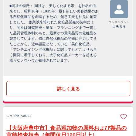
■同社の特徴： 同社は、美しく化する素」を社名の由
来とし、昭和10年（1935年）最も新しい美容効果のあ
る自然化粧品を創造するため、創意工夫を社是に創業
しました。 創業以来培われた化粧品開発の技術によ
コンサルタント
山﨑 俊汰
り、同社は研究開発～量産・プランニングまで一貫し
た品質管理体制のもと、最新かつ最高品質の化粧品を
製造しています。特に自然化粧品の開発に注力してき
たことから、近年話題となっている「美白化粧品」
「アンチエイジング化粧品」に関してもどこよりも早
く開発に着手しており、大手化粧品メーカーを超える
様々なノウハウが蓄積されています。
詳しく見る
ジョブNo.748332
【大阪府豊中市】食品添加物の原料および製品の
官能検査担当（年間休日120日以上）