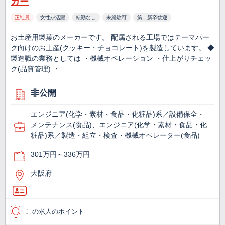
カー
正社員
女性が活躍
転勤なし
未経験可
第二新卒歓迎
お土産用製菓のメーカーです。 配属される工場ではテーマパー
ク向けのお土産(クッキー・チョコレート)を製造しています。 ◆
製造職の業務としては ・機械オペレーション ・仕上がりチェッ
ク(品質管理) ・…
非公開
エンジニア(化学・素材・食品・化粧品)系／設備保全・
メンテナンス(食品)、エンジニア(化学・素材・食品・化
粧品)系／製造・組立・検査・機械オペレーター(食品)
301万円～336万円
大阪府
この求人のポイント