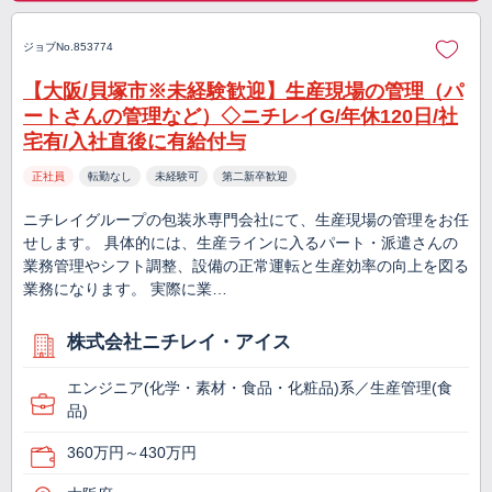
ジョブNo.853774
【大阪/貝塚市※未経験歓迎】生産現場の管理（パ
ートさんの管理など）◇ニチレイG/年休120日/社
宅有/入社直後に有給付与
正社員
転勤なし
未経験可
第二新卒歓迎
ニチレイグループの包装氷専門会社にて、生産現場の管理をお任
せします。 具体的には、生産ラインに入るパート・派遣さんの
業務管理やシフト調整、設備の正常運転と生産効率の向上を図る
業務になります。 実際に業…
株式会社ニチレイ・アイス
エンジニア(化学・素材・食品・化粧品)系／生産管理(食
品)
360万円～430万円