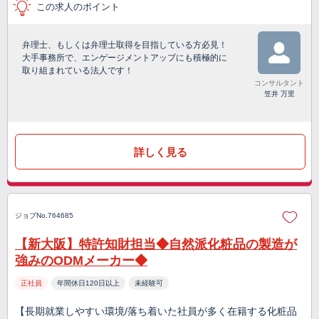
この求人のポイント
弁理士、もしくは弁理士取得を目指している方必見！
大手事務所で、エンゲージメントアップにも積極的に
取り組まれている法人です！
コンサルタント
笠井 万里
詳しく見る
ジョブNo.764685
【新大阪】特許知財担当◆自然派化粧品の製造が
強みのODMメーカー◆
正社員
年間休日120日以上
未経験可
【長期就業しやすい環境/落ち着いた社員が多く在籍する化粧品