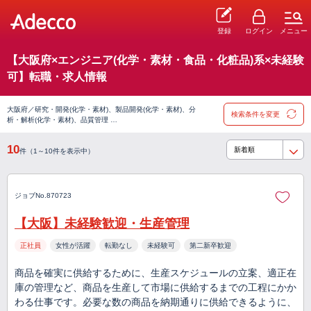
登録
ログイン
メニュー
【大阪府×エンジニア(化学・素材・食品・化粧品)系×未経験
可】転職・求人情報
大阪府／研究・開発(化学・素材)、製品開発(化学・素材)、分
検索条件を変更
析・解析(化学・素材)、品質管理 …
10
件（1～10件を表示中）
ジョブNo.870723
【大阪】未経験歓迎・生産管理
正社員
女性が活躍
転勤なし
未経験可
第二新卒歓迎
商品を確実に供給するために、生産スケジュールの立案、適正在
庫の管理など、商品を生産して市場に供給するまでの工程にかか
わる仕事です。必要な数の商品を納期通りに供給できるように、