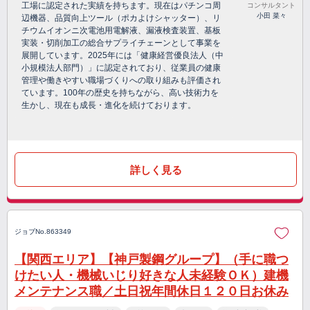
工場に認定された実績を持ちます。現在はパチンコ周
コンサルタント
小田 菜々
辺機器、品質向上ツール（ポカよけシャッター）、リ
チウムイオンニ次電池用電解液、漏液検査装置、基板
実装・切削加工の総合サプライチェーンとして事業を
展開しています。2025年には「健康経営優良法人（中
小規模法人部門）」に認定されており、従業員の健康
管理や働きやすい職場づくりへの取り組みも評価され
ています。100年の歴史を持ちながら、高い技術力を
生かし、現在も成長・進化を続けております。
詳しく見る
ジョブNo.863349
【関西エリア】【神戸製鋼グループ】（手に職つ
けたい人・機械いじり好きな人未経験ＯＫ）建機
メンテナンス職／土日祝年間休日１２０日お休み