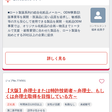
■ロート製薬系列の総合化粧品メーカー。ODM事業/訪
販事業等を展開 ・医薬品に近い品質を追求し、敏感肌
等の方も安心して使用できる製品を展開 ・化粧品ODM
事業では、オリジナル化粧品の企画～物流までトータ
コンサルタント
福本 絵美子
ルで支援 ・顧客要望に合わせた製品を、ロート製薬を
始めとする20社以上の企業に提供
詳しく見る
ジョブNo.774501
【大阪】弁理士または特許技術者～弁理士、もし
くは弁理士取得を目指している方～
正社員
年間休日120日以上
女性が活躍
転勤なし
未経験可
第二新卒歓迎
語学が生かせる