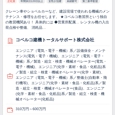
正社員
年間休日120日以上
女性が活躍
未経験可
第二新卒歓迎
クレーン車やショベルカーなど、建設現場で使われる機械のメン
テナンス・修理をお任せします。 ★コベルコ教習所という独自
の教習機関あり！ 具体的には ◆営業所配属… レンタル機の入出
荷点検や整備、 消耗品…
コベルコ建機トータルサポート株式会社
エンジニア（電気・電子・機械）系／設備保全・メンテ
ナンス(電気・電子・機械)、エンジニア（電気・電子・
機械）系／製造・組立・検査・機械オペレーター(電気・
電子・機械)、エンジニア(化学・素材・食品・化粧品)系
／製造・組立・検査・機械オペレーター(化学・素材)、
エンジニア（電気・電子・機械）系／整備士(自動車・飛
行機等)、エンジニア(化学・素材・食品・化粧品)系／製
造・組立・検査・機械オペレーター(食品)、エンジニア
(化学・素材・食品・化粧品)系／製造・組立・検査・機
械オペレーター(化粧品)
310万円～600万円