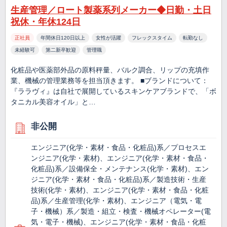
生産管理／ロート製薬系列メーカー◆日勤・土日
祝休・年休124日
正社員
年間休日120日以上
女性が活躍
フレックスタイム
転勤なし
未経験可
第二新卒歓迎
管理職
化粧品や医薬部外品の原料秤量、バルク調合、リップの充填作
業、機械の管理業務等を担当頂きます。 ■ブランドについて：
『ララヴィ』は自社で展開しているスキンケアブランドで、「ボ
タニカル美容オイル」と…
非公開
エンジニア(化学・素材・食品・化粧品)系／プロセスエ
ンジニア(化学・素材)、エンジニア(化学・素材・食品・
化粧品)系／設備保全・メンテナンス(化学・素材)、エン
ジニア(化学・素材・食品・化粧品)系／製造技術・生産
技術(化学・素材)、エンジニア(化学・素材・食品・化粧
品)系／生産管理(化学・素材)、エンジニア（電気・電
子・機械）系／製造・組立・検査・機械オペレーター(電
気・電子・機械)、エンジニア(化学・素材・食品・化粧