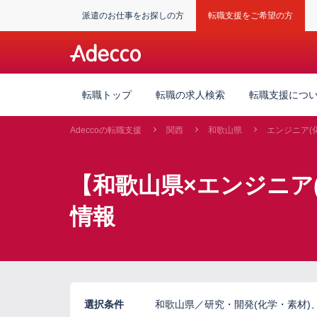
派遣のお仕事をお探しの方
転職支援をご希望の方
転職トップ
転職の求人検索
転職支援につ
Adeccoの転職支援
関西
和歌山県
エンジニア(
【和歌山県×エンジニア
情報
選択条件
和歌山県／研究・開発(化学・素材)、