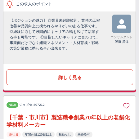
この求人のポイント
【ポジションの魅力】 ◎業界未経験歓迎。業務の工程
改善や品質向上に携われるやりがいのある仕事です。
◎経験に応じて段階的にキャリアの幅を広げて活躍す
る事も可能です。 ◎目指したいキャリアに合わせて、
コンサルタント
近藤 昇洋
事業面だけでなく組織マネジメント・人材育成・戦略
の策定業務に携わる事が出来ます。
詳しく見る
NEW
ジョブNo.807212
【千葉・市川市】製造職◆創業70年以上の老舗化
学材料メーカー
正社員
年間休日120日以上
転勤なし
未経験可