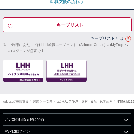
転職支援の流れ
キープリスト
キープリストとは
※
ご利用にあたってはLHH転職エージェント（Adecco Group）のMyPageへ
のログインが必要です。
Adeccoの転職支援
関東
千葉県
エンジニア(化学・素材・食品・化粧品)系
年間休日12
アデコの転職支援に登録
MyPagログイン