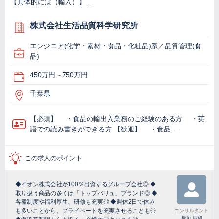
【具体的には（輸入）】…
株式会社生活品質科学研究所
エンジニア(化学・素材・食品・化粧品)系／品質管理(食
品)
450万円～750万円
千葉県
【必須】 ・食品の輸出入業務のご経験のある方 ・英
語での読み書きができる方 【歓迎】 ・食品…
この求人のポイント
◆イオン株式会社が100％出資するグループ会社◎ ◆
取り扱う商品の多くは「トップバリュ」ブランド◎ ◆
各種制度や福利厚生、研修も充実◎ ◆週休2日で休み
も多いことから、プライベートを充実させることも◎
コンサルタント
板垣 朋和