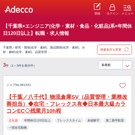
登録
ログイン
メニュー
【千葉県×エンジニア(化学・素材・食品・化粧品)系×年間休
日120日以上】転職・求人情報
千葉県／研究・開発(化学・素材)、製品開発(化学・素材)、分
検索条件を変更
析・解析(化学・素材)、品質管理 …
3
件（1～3件を表示中）
ジョブNo.861531
【千葉／八千代】物流倉庫SV（品質管理・業務改
善担当）◆在宅・フレックス有◆日本最大級カラ
コンEC◇残業月10h程
正社員
年間休日120日以上
フレックスタイム
未経験可
第二新卒歓迎
一部在宅勤務