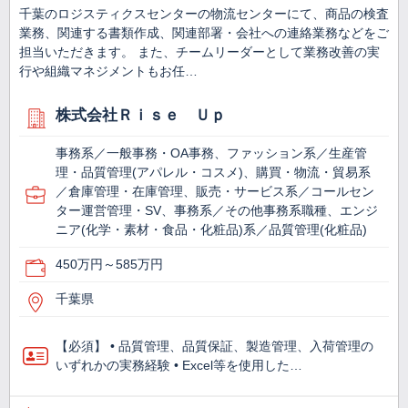
千葉のロジスティクスセンターの物流センターにて、商品の検査
業務、関連する書類作成、関連部署・会社への連絡業務などをご
担当いただきます。 また、チームリーダーとして業務改善の実
行や組織マネジメントもお任…
株式会社Ｒｉｓｅ Ｕｐ
事務系／一般事務・OA事務、ファッション系／生産管
理・品質管理(アパレル・コスメ)、購買・物流・貿易系
／倉庫管理・在庫管理、販売・サービス系／コールセン
ター運営管理・SV、事務系／その他事務系職種、エンジ
ニア(化学・素材・食品・化粧品)系／品質管理(化粧品)
450万円～585万円
千葉県
【必須】 • 品質管理、品質保証、製造管理、入荷管理の
いずれかの実務経験 • Excel等を使用した…