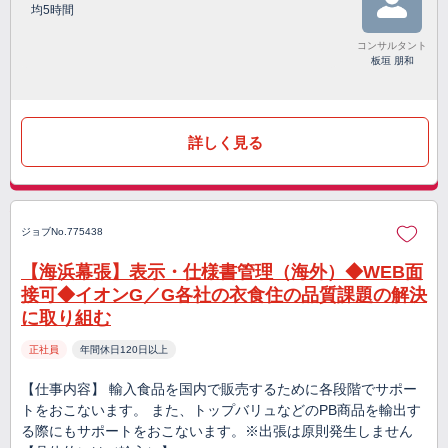
均5時間
コンサルタント
板垣 朋和
詳しく見る
ジョブNo.775438
【海浜幕張】表示・仕様書管理（海外）◆WEB面
接可◆イオンG／G各社の衣食住の品質課題の解決
に取り組む
正社員
年間休日120日以上
【仕事内容】 輸入食品を国内で販売するために各段階でサポー
トをおこないます。 また、トップバリュなどのPB商品を輸出す
る際にもサポートをおこないます。※出張は原則発生しません