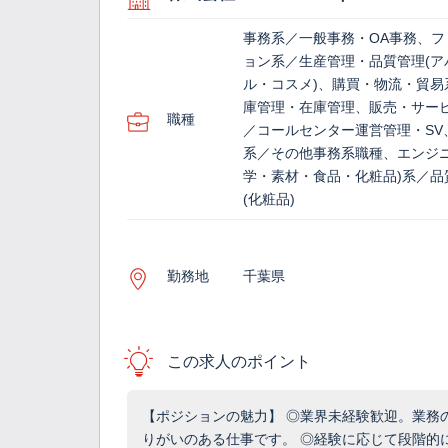
事務系／一般事務・OA事務、フ
ョン系／生産管理・品質管理(ア
ル・コスメ)、購買・物流・貿易
庫管理・在庫管理、販売・サー
職種
／コールセンター運営管理・SV
系／その他事務系職種、エンジニ
学・素材・食品・化粧品)系／品
(化粧品)
勤務地
千葉県
この求人のポイント
【ポジションの魅力】 ◎業界未経験歓迎。業務
りがいのある仕事です。 ◎経験に応じて段階的