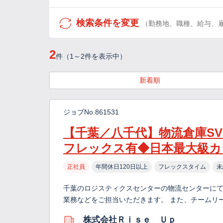
検索条件を変更
（勤務地、職種、給与、
2
件（1～2件を表示中）
新着順
ジョブNo.861531
【千葉／八千代】物流倉庫S
フレックス有◆日本最大級カラ
正社員
年間休日120日以上
フレックスタイム
未
千葉のロジスティクスセンターの物流センターに
業務などをご担当いただきます。 また、チームリ
株式会社Ｒｉｓｅ Ｕｐ