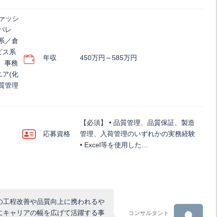
ァッシ
パレ
系／倉
ビス系
年収
450万円～585万円
、事務
ア(化
質管理
【必須】 • 品質管理、品質保証、製造
応募資格
管理、入荷管理のいずれかの実務経験
• Excel等を使用した…
の工程改善や品質向上に携われるや
にキャリアの幅を広げて活躍する事
コンサルタント