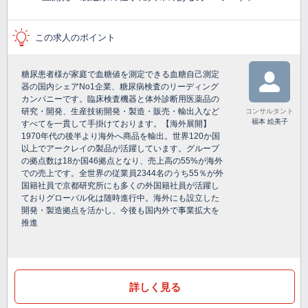
この求人のポイント
糖尿患者様が家庭で血糖値を測定できる血糖自己測定
器の国内シェアNo1企業、糖尿病検査のリーディング
カンパニーです。臨床検査機器と体外診断用医薬品の
研究・開発、生産技術開発・製造・販売・輸出入など
コンサルタント
福本 絵美子
すべてを一貫して手掛けております。【海外展開】
1970年代の後半より海外へ商品を輸出。世界120か国
以上でアークレイの製品が活躍しています。グループ
の拠点数は18か国46拠点となり、売上高の55%が海外
での売上です。全世界の従業員2344名のうち55％が外
国籍社員で京都研究所にも多くの外国籍社員が活躍し
ておりグローバル化は随時進行中。海外にも設立した
開発・製造拠点を活かし、今後も国内外で事業拡大を
推進
詳しく見る