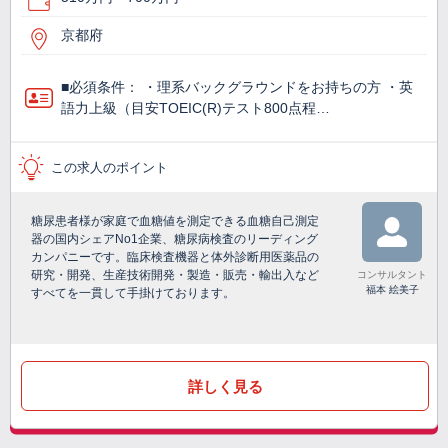
京都府
■必須条件： ・理系バックグラウンドをお持ちの方 ・英
語力上級（目安TOEIC(R)テスト800点程…
この求人のポイント
糖尿患者様が家庭で血糖値を測定できる血糖自己測定
器の国内シェアNo1企業、糖尿病検査のリーディング
カンパニーです。臨床検査機器と体外診断用医薬品の
研究・開発、生産技術開発・製造・販売・輸出入など
コンサルタント
福本 絵美子
すべてを一貫して手掛けております。
詳しく見る