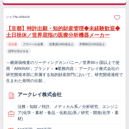
ジョブNo.858418
【京都】特許出願・知的財産管理◆未経験歓迎◆
土日祝休／世界屈指の医療分析機器メーカー
正社員
グローバル企業
従業員1000名以上
年間休日120日以上
語学が生かせる
～糖尿病検査のリーディングカンパニー／世界80ヶ国以上で使
用「ARKRAY」ブランド～ ■業務内容： アークレイ株式会社の
研究開発本部に所属する知的財産部門において、研究開発過程で
生まれた発明の出願…
アークレイ株式会社
法務・知財／特許、メディカル系／分析研究、エンジニ
ア(化学・素材・食品・化粧品)系／研究・開発(化学・素
材)