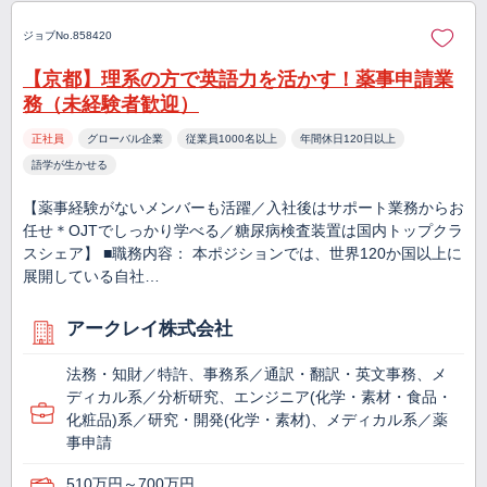
ジョブNo.858420
【京都】理系の方で英語力を活かす！薬事申請業
務（未経験者歓迎）
正社員
グローバル企業
従業員1000名以上
年間休日120日以上
語学が生かせる
【薬事経験がないメンバーも活躍／入社後はサポート業務からお
任せ＊OJTでしっかり学べる／糖尿病検査装置は国内トップクラ
スシェア】 ■職務内容： 本ポジションでは、世界120か国以上に
展開している自社…
アークレイ株式会社
法務・知財／特許、事務系／通訳・翻訳・英文事務、メ
ディカル系／分析研究、エンジニア(化学・素材・食品・
化粧品)系／研究・開発(化学・素材)、メディカル系／薬
事申請
510万円～700万円