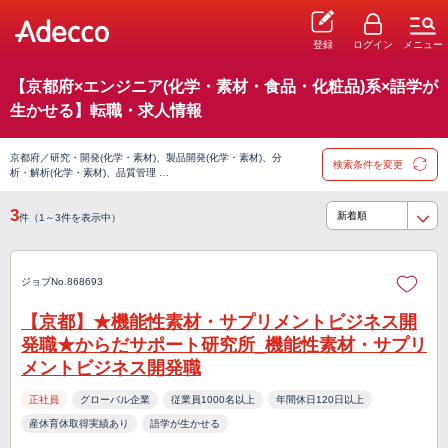
登録
ログイン
メニュー
【京都府×エンジニア(化学・素材・食品・化粧品)系×語学が
生かせる】転職・求人情報
京都府／研究・開発(化学・素材)、製品開発(化学・素材)、分
検索条件を変更
析・解析(化学・素材)、品質管理 …
3
件（1～3件を表示中）
ジョブNo.868693
【京都】★機能性素材・サプリメントビジネス開
発職★からだサポート研究所_機能性素材・サプリ
メントビジネス開発職
正社員
グローバル企業
従業員1000名以上
年間休日120日以上
産休育休取得実績あり
語学が生かせる