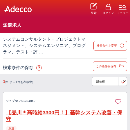
登録
ログイン
メニュー
派遣求人
システムコンサルタント・プロジェクトマ
ネジメント、システムエンジニア、プログ
検索条件を変更
ラマ、テスト・評 …
この条件を保存
検索条件の保存
1
件（1～1件を表示中）
ジョブNo.
A01334860
【品川＊高時給3300円！】基幹システム改善・保
守
派遣