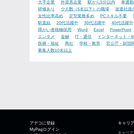
大手企業
外資系企業
駅から5分以内
車通勤
研修あり
少人数（5名以下）の職場
派遣社員
女性比率高め
定型業務多め
PCスキル不要
駅直結
20代活躍中
30代活躍中
40代活躍中
障がい者積極採用
Word
Excel
PowerPoint
エンタメ
金融
IT・通信
インターネット・W
医療・福祉
商社
学校・教育
官公庁・財団
募集人数10名以上
アデコに登録
キャリ
MyPagログイン
キャリア