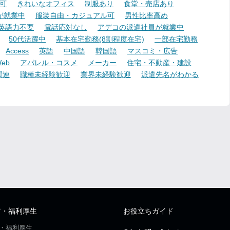
可
きれいなオフィス
制服あり
食堂・売店あり
が就業中
服装自由・カジュアル可
男性比率高め
英語力不要
電話応対なし
アデコの派遣社員が就業中
50代活躍中
基本在宅勤務(8割程度在宅)
一部在宅勤務
Access
英語
中国語
韓国語
マスコミ・広告
eb
アパレル・コスメ
メーカー
住宅・不動産・建設
関連
職種未経験歓迎
業界未経験歓迎
派遣先名がわかる
ア・福利厚生
お役立ちガイド
・福利厚生