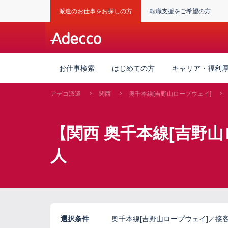
派遣のお仕事をお探しの方
転職支援をご希望の方
お仕事検索
はじめての方
キャリア・福利
アデコ派遣
関西
奥千本線[吉野山ロープウェイ]
【関西 奥千本線[吉野山ロ
人
選択条件
奥千本線[吉野山ロープウェイ]／接客（