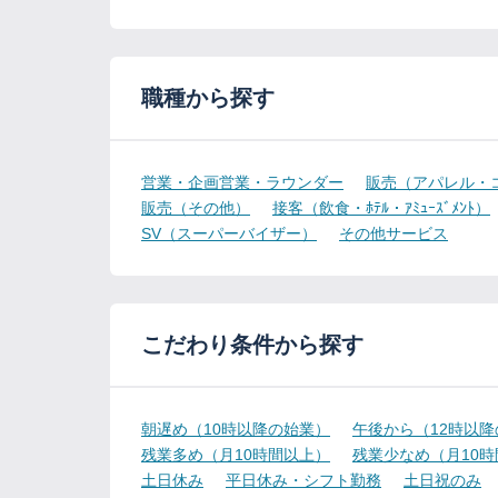
職種から探す
営業・企画営業・ラウンダー
販売（アパレル・
販売（その他）
接客（飲食・ﾎﾃﾙ・ｱﾐｭｰｽﾞﾒﾝﾄ）
SV（スーパーバイザー）
その他サービス
こだわり条件から探す
朝遅め（10時以降の始業）
午後から（12時以
残業多め（月10時間以上）
残業少なめ（月10
土日休み
平日休み・シフト勤務
土日祝のみ