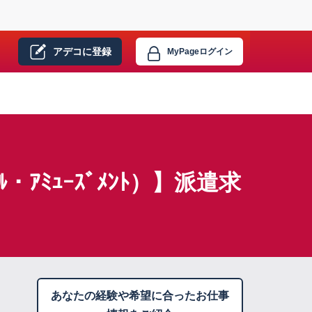
アデコに
登録
MyPage
ログイン
ｱﾐｭｰｽﾞﾒﾝﾄ）】派遣求
あなたの経験や希望に合ったお仕事