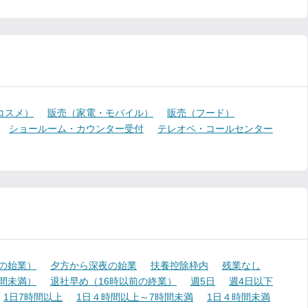
コスメ）
販売（家電・モバイル）
販売（フード）
ショールーム・カウンター受付
テレオペ・コールセンター
降の始業）
夕方から深夜の始業
扶養控除枠内
残業なし
時間未満）
退社早め（16時以前の終業）
週5日
週4日以下
1日7時間以上
1日４時間以上～7時間未満
1日４時間未満