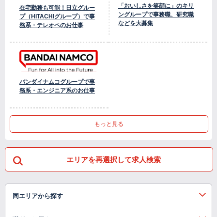
「おいしさを笑顔に」のキリ
在宅勤務も可能！日立グルー
ングループで事務職、研究職
プ（HITACHIグループ）で事
などを大募集
務系・テレオペのお仕事
バンダイナムコグループで事
務系・エンジニア系のお仕事
もっと見る
エリアを再選択して求人検索
同エリアから探す