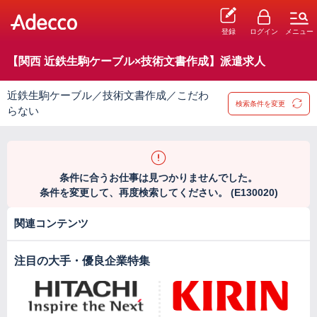
登録
ログイン
メニュー
【関西 近鉄生駒ケーブル×技術文書作成】派遣求人
近鉄生駒ケーブル／技術文書作成／こだわ
検索条件を変更
らない
条件に合うお仕事は見つかりませんでした。
条件を変更して、再度検索してください。 (E130020)
関連コンテンツ
注目の大手・優良企業特集