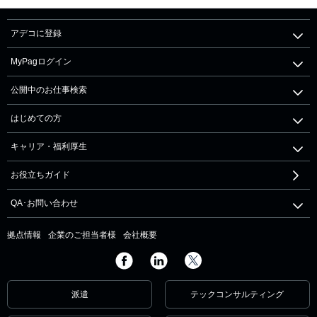
アデコに登録
MyPagログイン
公開中のお仕事検索
はじめての方
キャリア・福利厚生
お役立ちガイド
QA･お問い合わせ
拠点情報
企業のご担当者様
会社概要
派遣
テックコンサルティング