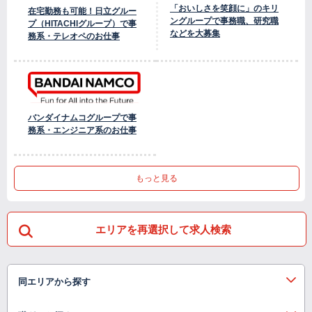
「おいしさを笑顔に」のキリ
在宅勤務も可能！日立グルー
ングループで事務職、研究職
プ（HITACHIグループ）で事
などを大募集
務系・テレオペのお仕事
バンダイナムコグループで事
務系・エンジニア系のお仕事
もっと見る
エリアを再選択して求人検索
同エリアから探す