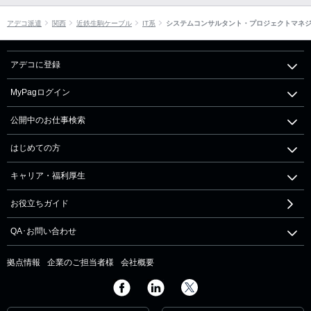
アデコ派遣
関西
近鉄生駒ケーブル
IT系
システムコンサルタント・プロジェクトマネ
アデコに登録
MyPagログイン
公開中のお仕事検索
はじめての方
キャリア・福利厚生
お役立ちガイド
QA･お問い合わせ
拠点情報
企業のご担当者様
会社概要