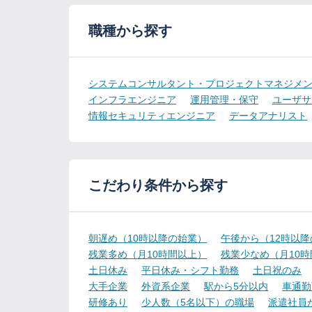
職種から探す
システムコンサルタント・プロジェクトマネジメ
インフラエンジニア
運用管理・保守
ユーザサ
情報セキュリティエンジニア
データアナリスト
こだわり条件から探す
朝遅め（10時以降の始業）
午後から（12時以
残業多め（月10時間以上）
残業少なめ（月10
土日休み
平日休み・シフト勤務
土日祝のみ
大手企業
外資系企業
駅から5分以内
車通勤
研修あり
少人数（5名以下）の職場
派遣社員