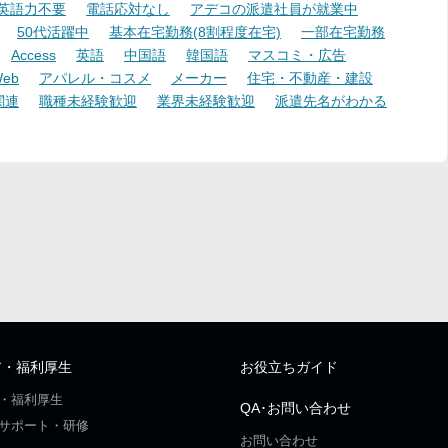
英語力不要
電話応対なし
アデコの派遣社員が就業中
50代活躍中
基本在宅勤務(8割程度在宅)
一部在宅勤務
Access
英語
中国語
韓国語
マスコミ・広告
eb
アパレル・コスメ
メーカー
住宅・不動産・建設
関連
職種未経験歓迎
業界未経験歓迎
派遣先名がわかる
ア・福利厚生
お役立ちガイド
・福利厚生
QA･お問い合わせ
サポート・研修
お問い合わせ