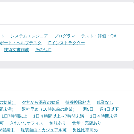
ント
システムエンジニア
プログラマ
テスト・評価・QA
ポート・ヘルプデスク
ITインストラクター
技術文書作成
その他IT
降の始業）
夕方から深夜の始業
扶養控除枠内
残業なし
時間未満）
退社早め（16時以前の終業）
週5日
週4日以下
1日7時間以上
1日４時間以上～7時間未満
1日４時間未満
可
きれいなオフィス
制服あり
食堂・売店あり
が就業中
服装自由・カジュアル可
男性比率高め