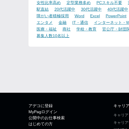
女性比率高め
定型業務多め
PCスキル不要
駅直結
20代活躍中
30代活躍中
40代活躍中
障がい者積極採用
Word
Excel
PowerPoint
エンタメ
金融
IT・通信
インターネット・W
医療・福祉
商社
学校・教育
官公庁・財団
募集人数10名以上
アデコに登録
キャリ
MyPagログイン
キャリア
公開中のお仕事検索
キャリア
はじめての方