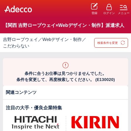
登録
ログイン
メニュー
【関西 吉野ロープウェイ×Webデザイン・制作】派遣求人
吉野ロープウェイ／Webデザイン・制作／
検索条件を変更
こだわらない
条件に合うお仕事は見つかりませんでした。
条件を変更して、再度検索してください。 (E130020)
関連コンテンツ
注目の大手・優良企業特集