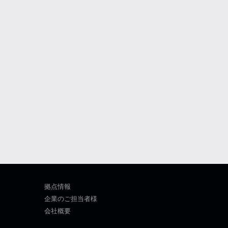
拠点情報
企業のご担当者様
会社概要