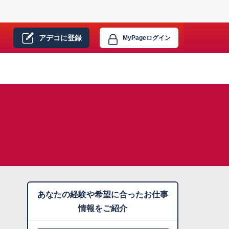
アデコに
登録
MyPage
ログイン
あなたの経験や希望に合ったお仕事
情報をご紹介