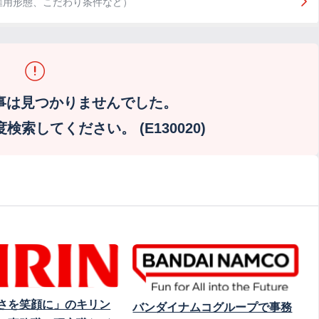
雇用形態、こだわり条件など）
事は見つかりませんでした。
索してください。 (E130020)
さを笑顔に」のキリン
バンダイナムコグループで事務