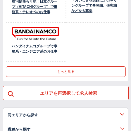
「おいしさを笑顔に」のキリ
在宅勤務も可能！日立グルー
ングループで事務職、研究職
プ（HITACHIグループ）で事
などを大募集
務系・テレオペのお仕事
バンダイナムコグループで事
務系・エンジニア系のお仕事
もっと見る
エリアを再選択して求人検索
同エリアから探す
職種から探す