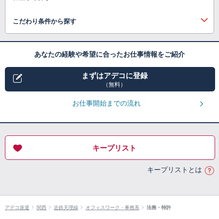
こだわり条件から探す
あなたの経験や希望に合ったお仕事情報をご紹介
まずはアデコに登録
（無料）
お仕事開始までの流れ
キープリスト
キープリストとは
アデコ派遣
関西
近鉄天理線
オフィスワーク・事務系
法務・特許