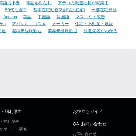
英語力不要
電話応対なし
アデコの派遣社員が就業中
50代活躍中
基本在宅勤務(8割程度在宅)
一部在宅勤務
Access
英語
中国語
韓国語
マスコミ・広告
eb
アパレル・コスメ
メーカー
住宅・不動産・建設
関連
職種未経験歓迎
業界未経験歓迎
派遣先名がわかる
ア・福利厚生
お役立ちガイド
・福利厚生
QA･お問い合わせ
サポート・研修
お問い合わせ