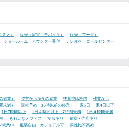
コスメ）
販売（家電・モバイル）
販売（フード）
ショールーム・カウンター受付
テレオペ・コールセンター
降の始業）
夕方から深夜の始業
扶養控除枠内
残業なし
時間未満）
退社早め（16時以前の終業）
週5日
週4日以下
1日7時間以上
1日４時間以上～7時間未満
1日４時間未満
可
きれいなオフィス
制服あり
食堂・売店あり
が就業中
服装自由・カジュアル可
男性比率高め