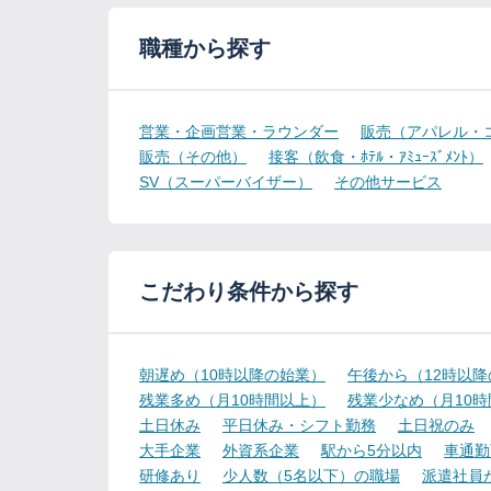
職種から探す
営業・企画営業・ラウンダー
販売（アパレル・
販売（その他）
接客（飲食・ﾎﾃﾙ・ｱﾐｭｰｽﾞﾒﾝﾄ）
SV（スーパーバイザー）
その他サービス
こだわり条件から探す
朝遅め（10時以降の始業）
午後から（12時以
残業多め（月10時間以上）
残業少なめ（月10
土日休み
平日休み・シフト勤務
土日祝のみ
大手企業
外資系企業
駅から5分以内
車通勤
研修あり
少人数（5名以下）の職場
派遣社員