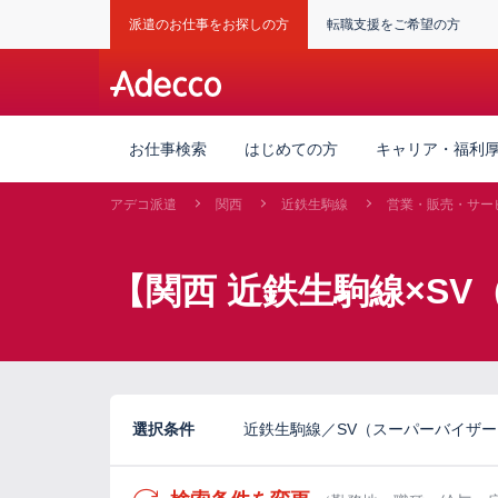
派遣のお仕事をお探しの方
転職支援をご希望の方
お仕事検索
はじめての方
キャリア・福利
アデコ派遣
関西
近鉄生駒線
営業・販売・サー
【関西 近鉄生駒線×S
選択条件
近鉄生駒線／SV（スーパーバイザ