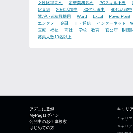
女性比率高め
定型業務多め
PCスキル不要
駅直結
20代活躍中
30代活躍中
40代活躍中
障がい者積極採用
Word
Excel
PowerPoint
エンタメ
金融
IT・通信
インターネット・W
医療・福祉
商社
学校・教育
官公庁・財団
募集人数10名以上
アデコに登録
キャリ
MyPagログイン
キャリア
公開中のお仕事検索
キャリア
はじめての方