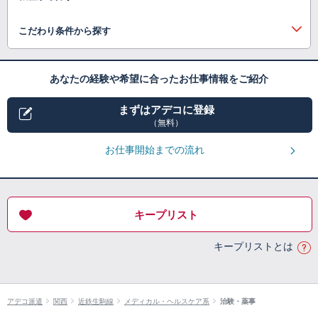
こだわり条件から探す
あなたの経験や希望に合ったお仕事情報をご紹介
まずはアデコに登録
（無料）
お仕事開始までの流れ
キープリスト
キープリストとは
アデコ派遣
関西
近鉄生駒線
メディカル・ヘルスケア系
治験・薬事