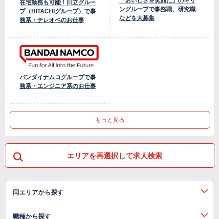
「おいしさを笑顔に」のキリ
在宅勤務も可能！日立グルー
ングループで事務職、研究職
プ（HITACHIグループ）で事
などを大募集
務系・テレオペのお仕事
バンダイナムコグループで事
務系・エンジニア系のお仕事
もっと見る
エリアを再選択して求人検索
同エリアから探す
職種から探す