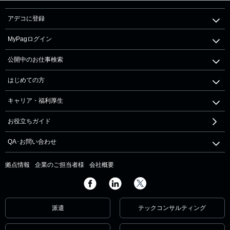
アデコに登録
MyPagログイン
公開中のお仕事検索
はじめての方
キャリア・福利厚生
お役立ちガイド
QA･お問い合わせ
拠点情報
企業のご担当者様
会社概要
派遣
テックコンサルティング