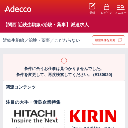
登録
ログイン
メニュー
【関西 近鉄生駒線×治験・薬事】派遣求人
近鉄生駒線／治験・薬事／こだわらない
検索条件を変更
条件に合うお仕事は見つかりませんでした。
条件を変更して、再度検索してください。 (E130020)
関連コンテンツ
注目の大手・優良企業特集