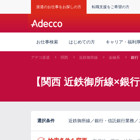
派遣のお仕事をお探しの方
転職支援をご希望の方
お仕事検索
はじめての方
キャリア・福利
アデコ派遣
関西
近鉄御所線
金融系
銀行
【関西 近鉄御所線×銀
選択条件
近鉄御所線／銀行・信託銀行業務／