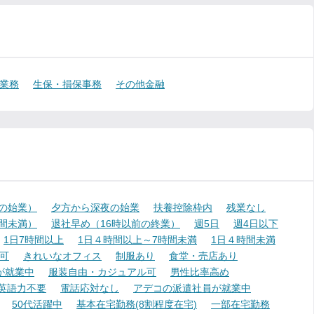
業務
生保・損保事務
その他金融
降の始業）
夕方から深夜の始業
扶養控除枠内
残業なし
時間未満）
退社早め（16時以前の終業）
週5日
週4日以下
1日7時間以上
1日４時間以上～7時間未満
1日４時間未満
可
きれいなオフィス
制服あり
食堂・売店あり
が就業中
服装自由・カジュアル可
男性比率高め
英語力不要
電話応対なし
アデコの派遣社員が就業中
50代活躍中
基本在宅勤務(8割程度在宅)
一部在宅勤務