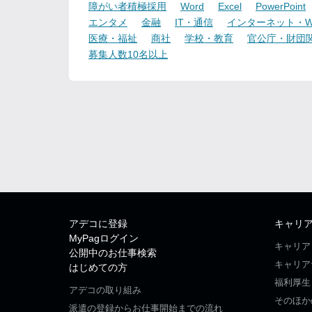
障がい者積極採用
Word
Excel
PowerPoint
エンタメ
金融
IT・通信
インターネット・W
医療・福祉
商社
学校・教育
官公庁・財団
募集人数10名以上
アデコに登録
キャリ
MyPagログイン
キャリア
公開中のお仕事検索
キャリア
はじめての方
福利厚生
アデコの取り組み
そのほか
派遣の登録からお仕事開始までの流れ