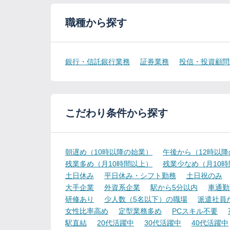
職種から探す
銀行・信託銀行業務
証券業務
投信・投資顧問
こだわり条件から探す
朝遅め（10時以降の始業）
午後から（12時以
残業多め（月10時間以上）
残業少なめ（月10
土日休み
平日休み・シフト勤務
土日祝のみ
大手企業
外資系企業
駅から5分以内
車通勤
研修あり
少人数（5名以下）の職場
派遣社員
女性比率高め
定型業務多め
PCスキル不要
駅直結
20代活躍中
30代活躍中
40代活躍中