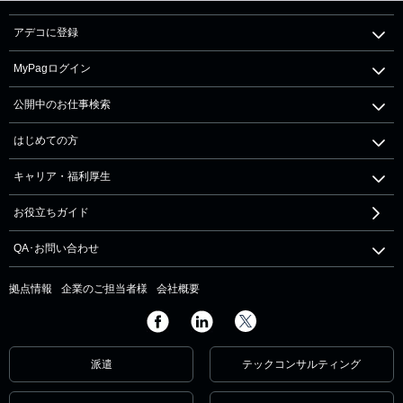
アデコに登録
MyPagログイン
公開中のお仕事検索
はじめての方
キャリア・福利厚生
お役立ちガイド
QA･お問い合わせ
拠点情報
企業のご担当者様
会社概要
派遣
テックコンサルティング