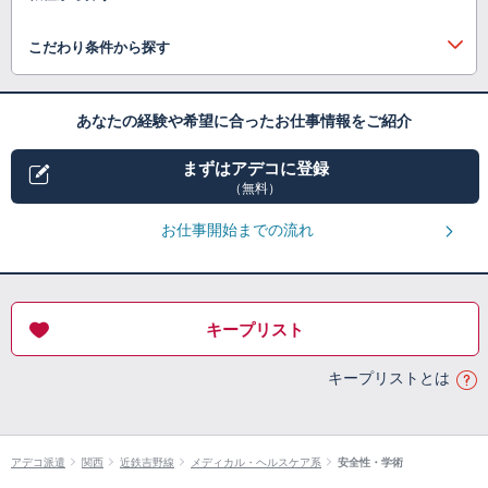
こだわり条件から探す
あなたの経験や希望に合ったお仕事情報をご紹介
まずはアデコに登録
（無料）
お仕事開始までの流れ
キープリスト
キープリストとは
アデコ派遣
関西
近鉄吉野線
メディカル・ヘルスケア系
安全性・学術