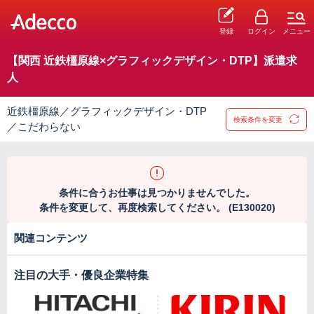
登録
ログイン
メニュー
【関西 近鉄橿原線×グラフィックデザイン・DTP】派遣求
人
近鉄橿原線／グラフィックデザイン・DTP
検索条件を変更
／こだわらない
条件に合うお仕事は見つかりませんでした。
条件を変更して、再度検索してください。 (E130020)
関連コンテンツ
注目の大手・優良企業特集