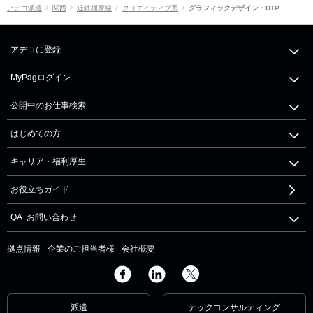
アデコ派遣
関西
近鉄橿原線
クリエイティブ系
グラフィックデザイン・DTP
アデコに登録
MyPagログイン
公開中のお仕事検索
はじめての方
キャリア・福利厚生
お役立ちガイド
QA･お問い合わせ
拠点情報
企業のご担当者様
会社概要
派遣
テックコンサルティング