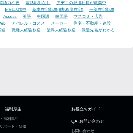
英語力不要
電話応対なし
アデコの派遣社員が就業中
50代活躍中
基本在宅勤務(8割程度在宅)
一部在宅勤務
Access
英語
中国語
韓国語
マスコミ・広告
eb
アパレル・コスメ
メーカー
住宅・不動産・建設
関連
職種未経験歓迎
業界未経験歓迎
派遣先名がわかる
ア・福利厚生
お役立ちガイド
・福利厚生
QA･お問い合わせ
サポート・研修
お問い合わせ