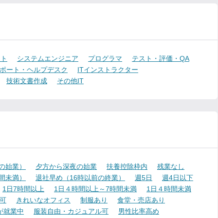
ント
システムエンジニア
プログラマ
テスト・評価・QA
ポート・ヘルプデスク
ITインストラクター
技術文書作成
その他IT
降の始業）
夕方から深夜の始業
扶養控除枠内
残業なし
時間未満）
退社早め（16時以前の終業）
週5日
週4日以下
1日7時間以上
1日４時間以上～7時間未満
1日４時間未満
可
きれいなオフィス
制服あり
食堂・売店あり
が就業中
服装自由・カジュアル可
男性比率高め