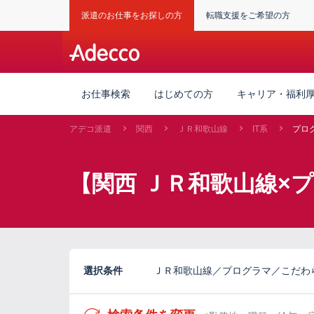
派遣のお仕事をお探しの方
転職支援をご希望の方
お仕事検索
はじめての方
キャリア・福利
アデコ派遣
関西
ＪＲ和歌山線
IT系
プロ
【関西 ＪＲ和歌山線×
選択条件
ＪＲ和歌山線／プログラマ／こだわ