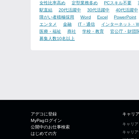
女性比率高め
定型業務多め
PCスキル不要
駅直結
20代活躍中
30代活躍中
40代活躍中
障がい者積極採用
Word
Excel
PowerPoint
エンタメ
金融
IT・通信
インターネット・W
医療・福祉
商社
学校・教育
官公庁・財団
募集人数10名以上
アデコに登録
キャリ
MyPagログイン
キャリア
公開中のお仕事検索
キャリア
はじめての方