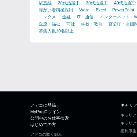
駅直結
20代活躍中
30代活躍中
40代活躍中
障がい者積極採用
Word
Excel
PowerPoint
エンタメ
金融
IT・通信
インターネット・W
医療・福祉
商社
学校・教育
官公庁・財団
募集人数10名以上
アデコに登録
キャリ
MyPagログイン
キャリア
公開中のお仕事検索
キャリア
はじめての方
福利厚生
アデコの取り組み