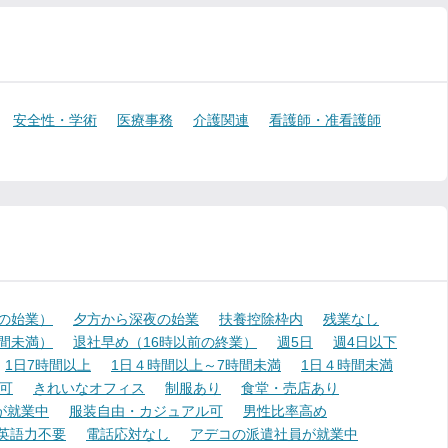
安全性・学術
医療事務
介護関連
看護師・准看護師
降の始業）
夕方から深夜の始業
扶養控除枠内
残業なし
時間未満）
退社早め（16時以前の終業）
週5日
週4日以下
1日7時間以上
1日４時間以上～7時間未満
1日４時間未満
可
きれいなオフィス
制服あり
食堂・売店あり
が就業中
服装自由・カジュアル可
男性比率高め
英語力不要
電話応対なし
アデコの派遣社員が就業中