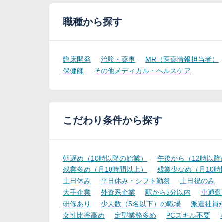
職種から探す
臨床開発
治験・薬事
MR（医薬情報担当者）
保健師
その他メディカル・ヘルスケア
こだわり条件から探す
朝遅め（10時以降の始業）
午後から（12時以
残業多め（月10時間以上）
残業少なめ（月10
土日休み
平日休み・シフト勤務
土日祝のみ
大手企業
外資系企業
駅から5分以内
車通勤
研修あり
少人数（5名以下）の職場
派遣社員
女性比率高め
定型業務多め
PCスキル不要