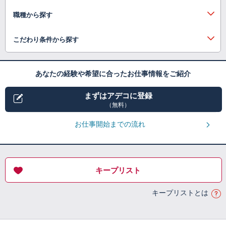
職種から探す
こだわり条件から探す
あなたの経験や希望に合ったお仕事情報をご紹介
まずはアデコに登録
（無料）
お仕事開始までの流れ
キープリスト
キープリストとは