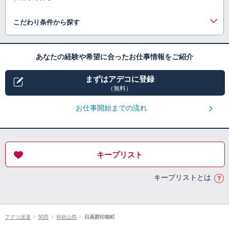
こだわり条件から探す
あなたの経験や希望に合ったお仕事情報をご紹介
まずはアデコに登録
（無料）
お仕事開始までの流れ
キープリスト
キープリストとは
アデコ派遣
関西
和歌山県
日高郡印南町