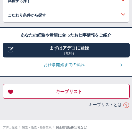
職種から探す
こだわり条件から探す
あなたの経験や希望に合ったお仕事情報をご紹介
まずはアデコに登録
（無料）
お仕事開始までの流れ
キープリスト
キープリストとは
アデコ派遣
製造・物流・軽作業系
完全在宅勤務(出社なし)