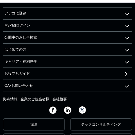
アデコに登録
MyPagログイン
公開中のお仕事検索
はじめての方
キャリア・福利厚生
お役立ちガイド
QA･お問い合わせ
拠点情報
企業のご担当者様
会社概要
派遣
テックコンサルティング