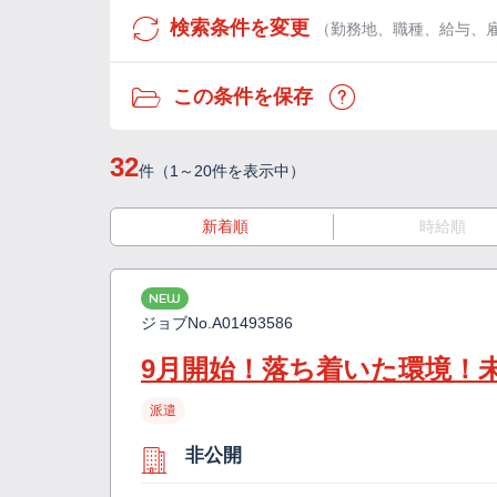
検索条件を変更
（勤務地、職種、給与、
この条件を保存
32
件（1～20件を表示中）
新着順
時給順
NEW
ジョブNo.
A01493586
9月開始！落ち着いた環境！
派遣
非公開