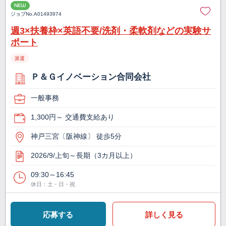
NEW
ジョブNo.
A01493974
週3×扶養枠×英語不要/洗剤・柔軟剤などの実験サ
ポート
派遣
Ｐ＆Ｇイノベーション合同会社
一般事務
1,300円～ 交通費支給あり
神戸三宮〔阪神線〕 徒歩5分
2026/9/上旬～長期（3カ月以上）
09:30～16:45
休日：土・日・祝
応募する
詳しく見る