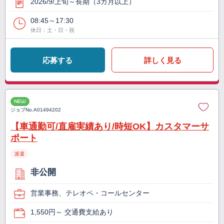
2026/9/上旬～長期（3カ月以上）
08:45～17:30
休日：土・日・祝
応募する
詳しく見る
NEW
ジョブNo.
A01494202
【車通勤可/直雇実績あり/時短OK】カスタマーサ
ポート
派遣
非公開
営業事務、テレオペ・コールセンター
1,550円～ 交通費支給あり