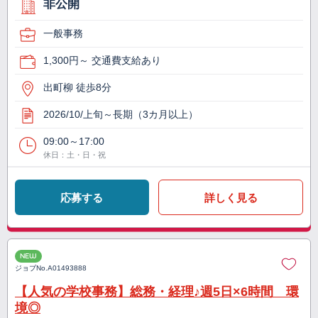
非公開
一般事務
1,300円～ 交通費支給あり
出町柳 徒歩8分
2026/10/上旬～長期（3カ月以上）
09:00～17:00
休日：土・日・祝
応募する
詳しく見る
NEW
ジョブNo.
A01493888
【人気の学校事務】総務・経理♪週5日×6時間 環
境◎