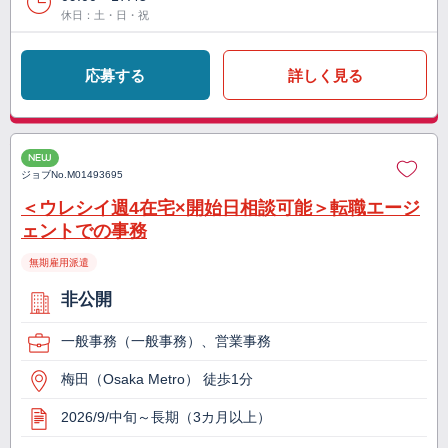
休日：土・日・祝
応募する
詳しく見る
NEW
ジョブNo.
M01493695
＜ウレシイ週4在宅×開始日相談可能＞転職エージ
ェントでの事務
無期雇用派遣
非公開
一般事務（一般事務）、営業事務
梅田（Osaka Metro） 徒歩1分
2026/9/中旬～長期（3カ月以上）