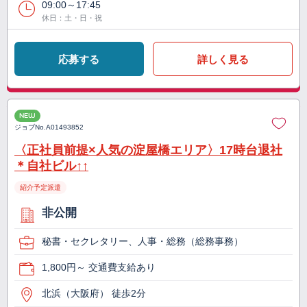
09:00～17:45
休日：土・日・祝
応募する
詳しく見る
NEW
ジョブNo.
A01493852
〈正社員前提×人気の淀屋橋エリア〉17時台退社
＊自社ビル↑↑
紹介予定派遣
非公開
秘書・セクレタリー、人事・総務（総務事務）
1,800円～ 交通費支給あり
北浜（大阪府） 徒歩2分