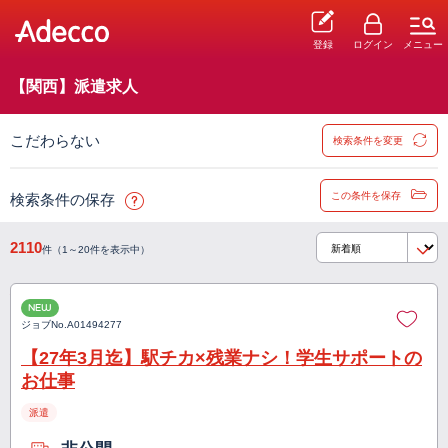
登録
ログイン
メニュー
【関西】派遣求人
こだわらない
検索条件を変更
この条件を保存
検索条件の保存
2110
件（1～20件を表示中）
NEW
ジョブNo.
A01494277
【27年3月迄】駅チカ×残業ナシ！学生サポートの
お仕事
派遣