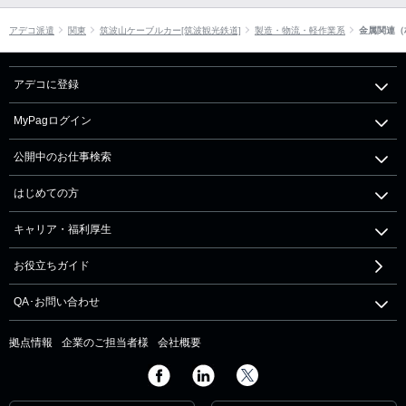
アデコ派遣
関東
筑波山ケーブルカー[筑波観光鉄道]
製造・物流・軽作業系
金属関連（
アデコに登録
MyPagログイン
公開中のお仕事検索
はじめての方
キャリア・福利厚生
お役立ちガイド
QA･お問い合わせ
拠点情報
企業のご担当者様
会社概要