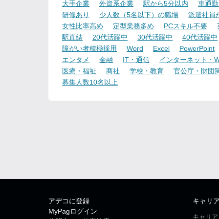
大手企業
外資系企業
駅から5分以内
車通勤
研修あり
少人数（5名以下）の職場
派遣社員
女性比率高め
定型業務多め
PCスキル不要
駅直結
20代活躍中
30代活躍中
40代活躍中
障がい者積極採用
Word
Excel
PowerPoint
エンタメ
金融
IT・通信
インターネット・W
医療・福祉
商社
学校・教育
官公庁・財団
募集人数10名以上
アデコに登録
キャリ
MyPagログイン
キャリア