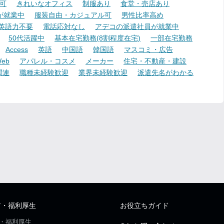
可
きれいなオフィス
制服あり
食堂・売店あり
が就業中
服装自由・カジュアル可
男性比率高め
英語力不要
電話応対なし
アデコの派遣社員が就業中
50代活躍中
基本在宅勤務(8割程度在宅)
一部在宅勤務
Access
英語
中国語
韓国語
マスコミ・広告
eb
アパレル・コスメ
メーカー
住宅・不動産・建設
関連
職種未経験歓迎
業界未経験歓迎
派遣先名がわかる
ア・福利厚生
お役立ちガイド
・福利厚生