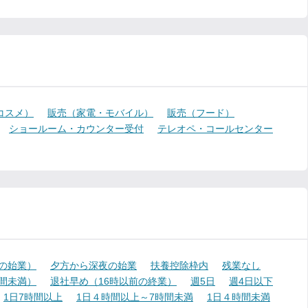
コスメ）
販売（家電・モバイル）
販売（フード）
ショールーム・カウンター受付
テレオペ・コールセンター
降の始業）
夕方から深夜の始業
扶養控除枠内
残業なし
時間未満）
退社早め（16時以前の終業）
週5日
週4日以下
1日7時間以上
1日４時間以上～7時間未満
1日４時間未満