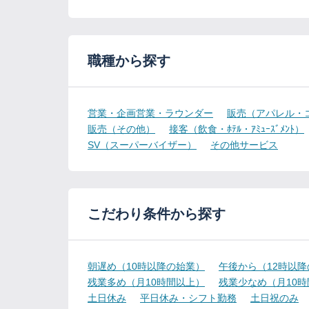
職種から探す
営業・企画営業・ラウンダー
販売（アパレル・
販売（その他）
接客（飲食・ﾎﾃﾙ・ｱﾐｭｰｽﾞﾒﾝﾄ）
SV（スーパーバイザー）
その他サービス
こだわり条件から探す
朝遅め（10時以降の始業）
午後から（12時以
残業多め（月10時間以上）
残業少なめ（月10
土日休み
平日休み・シフト勤務
土日祝のみ