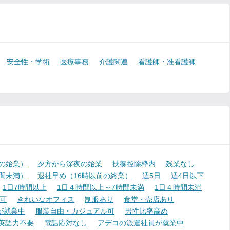
安全性・学術
医療事務
介護関連
看護師・准看護師
降の始業）
夕方から深夜の始業
扶養控除枠内
残業なし
時間未満）
退社早め（16時以前の終業）
週5日
週4日以下
1日7時間以上
1日４時間以上～7時間未満
1日４時間未満
可
きれいなオフィス
制服あり
食堂・売店あり
が就業中
服装自由・カジュアル可
男性比率高め
英語力不要
電話応対なし
アデコの派遣社員が就業中