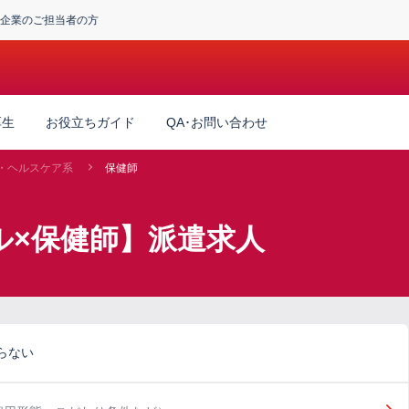
企業のご担当者の方
厚生
お役立ちガイド
QA･お問い合わせ
・ヘルスケア系
保健師
ル×保健師】派遣求人
らない