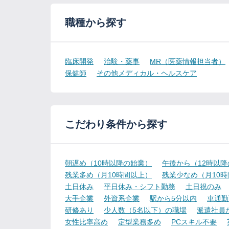
職種から探す
臨床開発
治験・薬事
MR（医薬情報担当者）
保健師
その他メディカル・ヘルスケア
こだわり条件から探す
朝遅め（10時以降の始業）
午後から（12時以
残業多め（月10時間以上）
残業少なめ（月10
土日休み
平日休み・シフト勤務
土日祝のみ
大手企業
外資系企業
駅から5分以内
車通勤
研修あり
少人数（5名以下）の職場
派遣社員
女性比率高め
定型業務多め
PCスキル不要