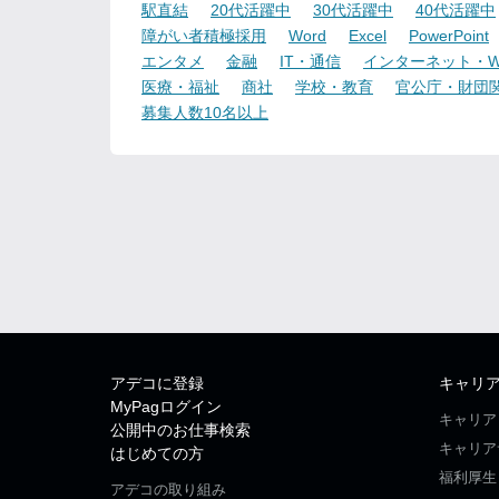
駅直結
20代活躍中
30代活躍中
40代活躍中
障がい者積極採用
Word
Excel
PowerPoint
エンタメ
金融
IT・通信
インターネット・W
医療・福祉
商社
学校・教育
官公庁・財団
募集人数10名以上
アデコに登録
キャリ
MyPagログイン
キャリア
公開中のお仕事検索
キャリア
はじめての方
福利厚生
アデコの取り組み