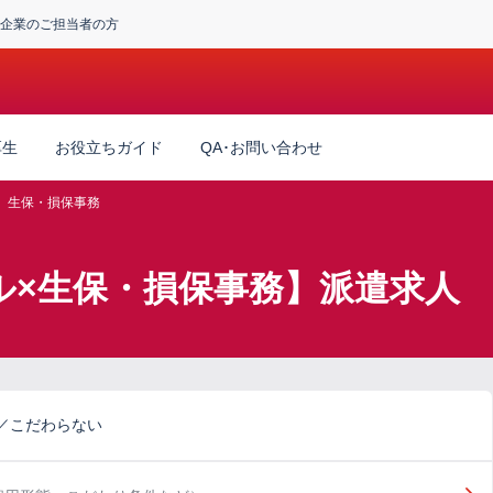
企業のご担当者の方
厚生
お役立ちガイド
QA･お問い合わせ
生保・損保事務
ル×生保・損保事務】派遣求人
／こだわらない