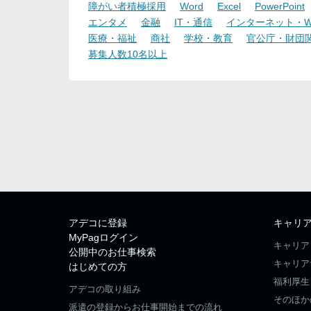
障がい者積極採用
Word
Excel
PowerPoint
エンタメ
金融
IT・通信
インターネット・W
医療・福祉
商社
学校・教育
官公庁・財団
募集人数10名以上
アデコに登録
キャリ
MyPagログイン
キャリア
公開中のお仕事検索
キャリア
はじめての方
福利厚生
アデコの取り組み
そのほか
派遣の登録からお仕事開始までの流れ