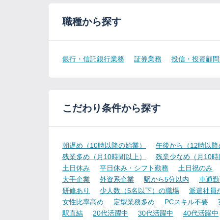
職種から探す
銀行・信託銀行業務
証券業務
投信・投資顧問
こだわり条件から探す
朝遅め（10時以降の始業）
午後から（12時以
残業多め（月10時間以上）
残業少なめ（月10
土日休み
平日休み・シフト勤務
土日祝のみ
大手企業
外資系企業
駅から5分以内
車通勤
研修あり
少人数（5名以下）の職場
派遣社員
女性比率高め
定型業務多め
PCスキル不要
駅直結
20代活躍中
30代活躍中
40代活躍中