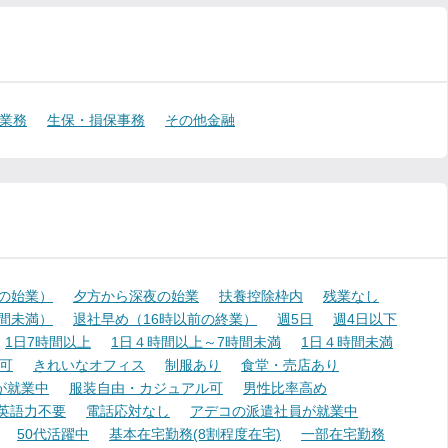
業務
生保・損保事務
その他金融
降の始業）
夕方から深夜の始業
扶養控除枠内
残業なし
時間未満）
退社早め（16時以前の終業）
週5日
週4日以下
1日7時間以上
1日４時間以上～7時間未満
1日４時間未満
可
きれいなオフィス
制服あり
食堂・売店あり
が就業中
服装自由・カジュアル可
男性比率高め
英語力不要
電話応対なし
アデコの派遣社員が就業中
50代活躍中
基本在宅勤務(8割程度在宅)
一部在宅勤務