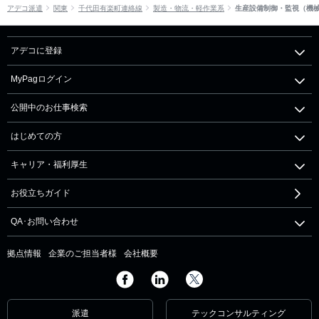
アデコ派遣
関東
千代田有楽町連絡線
製造・物流・軽作業系
生産設備制御・監視（機
アデコに登録
MyPagログイン
公開中のお仕事検索
はじめての方
キャリア・福利厚生
お役立ちガイド
QA･お問い合わせ
拠点情報
企業のご担当者様
会社概要
派遣
テックコンサルティング