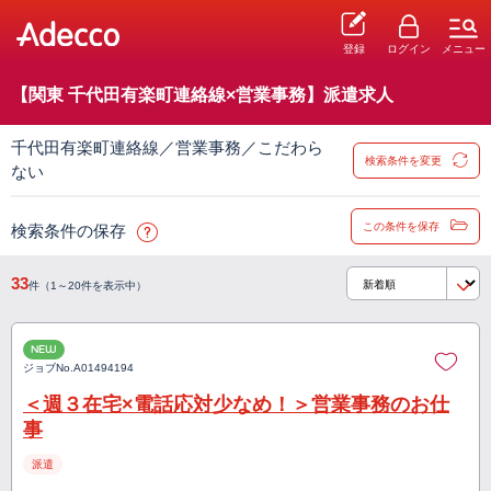
登録
ログイン
メニュー
【関東 千代田有楽町連絡線×営業事務】派遣求人
千代田有楽町連絡線／営業事務／こだわら
検索条件を変更
ない
この条件を保存
検索条件の保存
33
件（1～20件を表示中）
NEW
ジョブNo.
A01494194
＜週３在宅×電話応対少なめ！＞営業事務のお仕
事
派遣