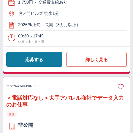
1,750円～ 交通費支給あり
虎ノ門ヒルズ 徒歩1分
2026/9/上旬～長期（3カ月以上）
09:30～17:45
休日：土・日・祝
応募する
詳しく見る
ジョブNo.
A01490202
＜電話対応なし＞大手アパレル商社でデータ入力
のお仕事
派遣
非公開