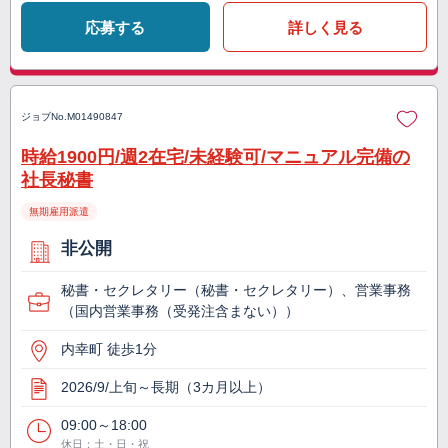
応募する
詳しく見る
ジョブNo.
M01490847
時給1900円/週2在宅/未経験可/マニュアル完備の
社長秘書
無期雇用派遣
非公開
秘書・セクレタリー（秘書・セクレタリー）、営業事務
（国内営業事務（受発注含まない））
内幸町 徒歩1分
2026/9/上旬～長期（3カ月以上）
09:00～18:00
休日：土・日・祝