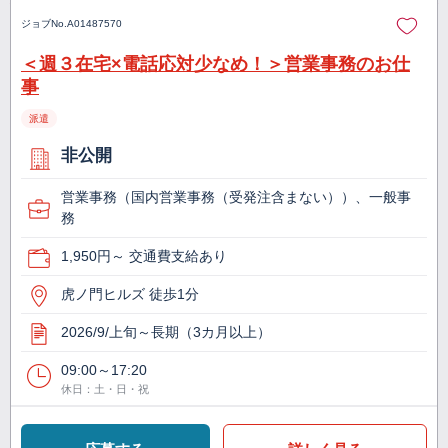
ジョブNo.
A01487570
＜週３在宅×電話応対少なめ！＞営業事務のお仕
事
派遣
非公開
営業事務（国内営業事務（受発注含まない））、一般事
務
1,950円～ 交通費支給あり
虎ノ門ヒルズ 徒歩1分
2026/9/上旬～長期（3カ月以上）
09:00～17:20
休日：土・日・祝