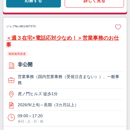
応募する
詳しく見る
ジョブNo.
M01487570
＜週３在宅×電話応対少なめ！＞営業事務のお仕
事
無期雇用派遣
非公開
営業事務（国内営業事務（受発注含まない））、一般事
務
虎ノ門ヒルズ 徒歩1分
2026/9/上旬～長期（3カ月以上）
09:00～17:20
休日：土・日・祝