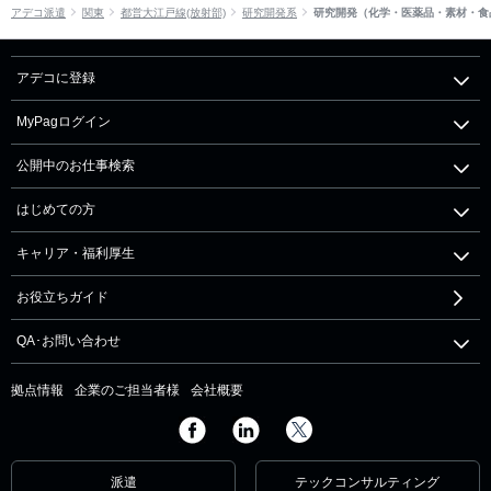
アデコ派遣
関東
都営大江戸線(放射部)
研究開発系
研究開発（化学・医薬品・素材・食
アデコに登録
MyPagログイン
公開中のお仕事検索
はじめての方
キャリア・福利厚生
お役立ちガイド
QA･お問い合わせ
拠点情報
企業のご担当者様
会社概要
派遣
テックコンサルティング