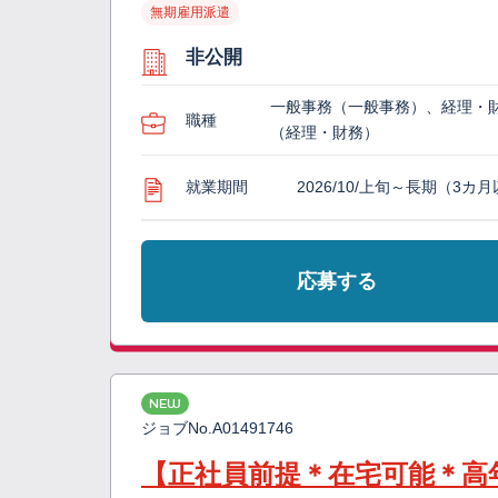
無期雇用派遣
非公開
一般事務（一般事務）、経理・
職種
（経理・財務）
就業期間
2026/10/上旬～長期（3カ
応募する
NEW
ジョブNo.
A01491746
【正社員前提＊在宅可能＊高