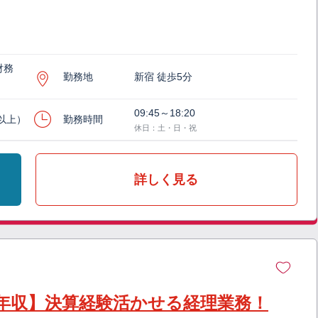
財務
勤務地
新宿 徒歩5分
09:45～18:20
月以上）
勤務時間
休日：土・日・祝
詳しく見る
年収】決算経験活かせる経理業務！