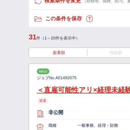
検索条件を変更
（勤務地、職種、給与、
この条件を保存
31
件（1～20件を表示中）
新着順
時給順
NEW
ジョブNo.
A01492075
＜直雇可能性アリ×経理未経
派遣
非公開
職種
一般事務、経理・財務