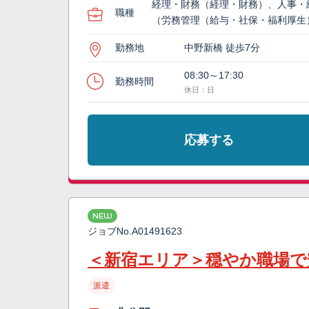
経理・財務（経理・財務）、人事・
職種
（労務管理（給与・社保・福利厚生
勤務地
中野新橋 徒歩7分
08:30～17:30
勤務時間
休日：日
応募する
NEW
ジョブNo.
A01491623
＜新宿エリア＞穏やか職場で
派遣