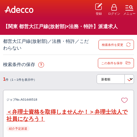
登録
ログイン
メニュー
【関東 都営大江戸線(放射部)×法務・特許】派遣求人
都営大江戸線(放射部)／法務・特許／こだ
検索条件を変更
わらない
この条件を保存
検索条件の保存
1
件（1～1件を表示中）
ジョブNo.
A01446518
＜弁理士資格を取得しませんか！＞弁理士法人で
社員になろう！
紹介予定派遣