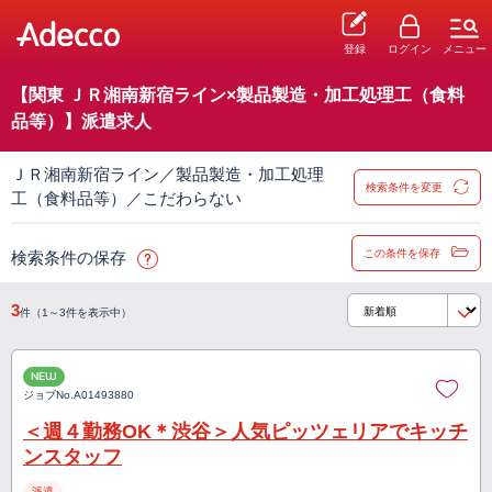
登録
ログイン
メニュー
【関東 ＪＲ湘南新宿ライン×製品製造・加工処理工（食料
品等）】派遣求人
ＪＲ湘南新宿ライン／製品製造・加工処理
検索条件を変更
工（食料品等）／こだわらない
この条件を保存
検索条件の保存
3
件（1～3件を表示中）
NEW
ジョブNo.
A01493880
＜週４勤務OK＊渋谷＞人気ピッツェリアでキッチ
ンスタッフ
派遣