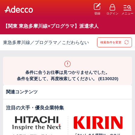
登録
ログイン
メニュー
【関東 東急多摩川線×プログラマ】派遣求人
東急多摩川線／プログラマ／こだわらない
検索条件を変更
条件に合うお仕事は見つかりませんでした。
条件を変更して、再度検索してください。 (E130020)
関連コンテンツ
注目の大手・優良企業特集