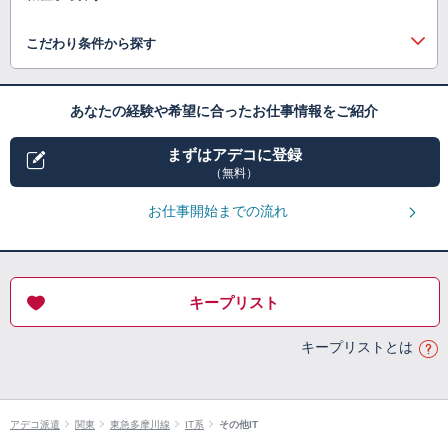
こだわり条件から探す
あなたの経験や希望に合ったお仕事情報をご紹介
まずはアデコに登録
（無料）
お仕事開始までの流れ
キープリスト
キープリストとは
アデコ派遣
関東
東急多摩川線
IT系
その他IT