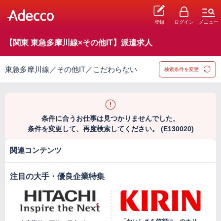
登録
ログイン
メニュー
【関東 東急多摩川線×その他IT】派遣求人
東急多摩川線／その他IT／こだわらない
検索条件を変更
条件に合うお仕事は見つかりませんでした。
条件を変更して、再度検索してください。 (E130020)
関連コンテンツ
注目の大手・優良企業特集