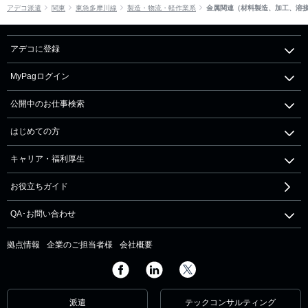
アデコ派遣
関東
東急多摩川線
製造・物流・軽作業系
金属関連（材料製造、加工、溶
アデコに登録
MyPagログイン
公開中のお仕事検索
はじめての方
キャリア・福利厚生
お役立ちガイド
QA･お問い合わせ
拠点情報
企業のご担当者様
会社概要
派遣
テックコンサルティング