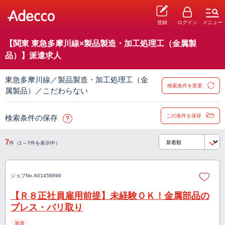
登録
ログイン
メニュー
【関東 東急多摩川線×製品製造・加工処理工（金属製
品）】派遣求人
東急多摩川線／製品製造・加工処理工（金
検索条件を変更
属製品）／こだわらない
この条件を保存
検索条件の保存
7
件（1～7件を表示中）
ジョブNo.
A01458896
【Ｒ８正社員雇用前提】未経験ＯＫ！金属部品の
プレス・バリ取り
派遣