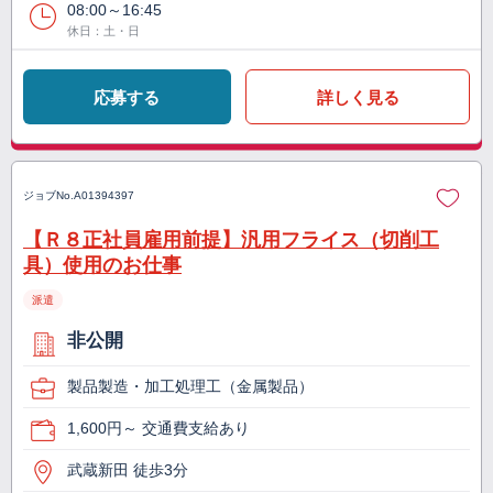
08:00～16:45
休日：土・日
応募する
詳しく見る
ジョブNo.
A01394397
【Ｒ８正社員雇用前提】汎用フライス（切削工
具）使用のお仕事
派遣
非公開
製品製造・加工処理工（金属製品）
1,600円～ 交通費支給あり
武蔵新田 徒歩3分