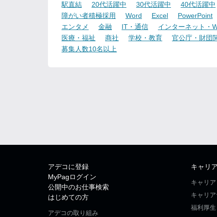
駅直結
20代活躍中
30代活躍中
40代活躍中
障がい者積極採用
Word
Excel
PowerPoint
エンタメ
金融
IT・通信
インターネット・W
医療・福祉
商社
学校・教育
官公庁・財団
募集人数10名以上
アデコに登録
キャリ
MyPagログイン
キャリア
公開中のお仕事検索
キャリア
はじめての方
福利厚生
アデコの取り組み