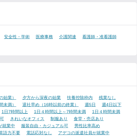
安全性・学術
医療事務
介護関連
看護師・准看護師
降の始業）
夕方から深夜の始業
扶養控除枠内
残業なし
時間未満）
退社早め（16時以前の終業）
週5日
週4日以下
1日7時間以上
1日４時間以上～7時間未満
1日４時間未満
可
きれいなオフィス
制服あり
食堂・売店あり
が就業中
服装自由・カジュアル可
男性比率高め
英語力不要
電話応対なし
アデコの派遣社員が就業中