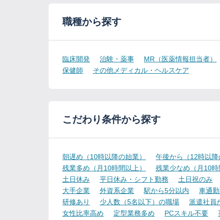
職種から探す
臨床開発
治験・薬事
MR（医薬情報担当者）
保健師
その他メディカル・ヘルスケア
こだわり条件から探す
朝遅め（10時以降の始業）
午後から（12時以
残業多め（月10時間以上）
残業少なめ（月10
土日休み
平日休み・シフト勤務
土日祝のみ
大手企業
外資系企業
駅から5分以内
車通勤
研修あり
少人数（5名以下）の職場
派遣社員
女性比率高め
定型業務多め
PCスキル不要