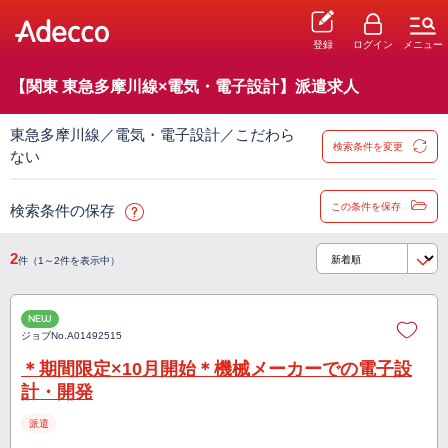
登録
ログイン
メニュー
【関東 東急多摩川線×電気・電子設計】派遣求人
東急多摩川線／電気・電子設計／こだわら
検索条件を変更
ない
この条件を保存
検索条件の保存
2
件（1～2件を表示中）
NEW
ジョブNo.
A01492515
＊期間限定×10月開始＊機械メーカーでの電子設
計・開発
派遣