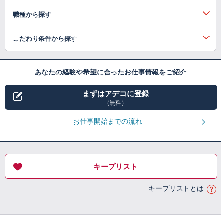
職種から探す
こだわり条件から探す
あなたの経験や希望に合ったお仕事情報をご紹介
まずはアデコに登録
（無料）
お仕事開始までの流れ
キープリスト
キープリストとは