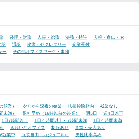
務
経理・財務
人事・総務
法務・特許
広報・宣伝・IR
翻訳
通訳
秘書・セクレタリー
企業受付
ラー
その他オフィスワーク・事務
降の始業）
夕方から深夜の始業
扶養控除枠内
残業なし
時間未満）
退社早め（16時以前の終業）
週5日
週4日以下
1日7時間以上
1日４時間以上～7時間未満
1日４時間未満
可
きれいなオフィス
制服あり
食堂・売店あり
が就業中
服装自由・カジュアル可
男性比率高め