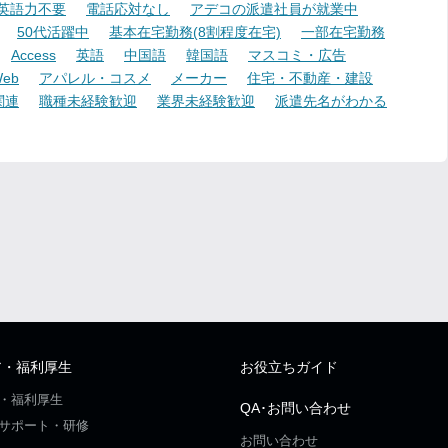
英語力不要
電話応対なし
アデコの派遣社員が就業中
50代活躍中
基本在宅勤務(8割程度在宅)
一部在宅勤務
Access
英語
中国語
韓国語
マスコミ・広告
eb
アパレル・コスメ
メーカー
住宅・不動産・建設
関連
職種未経験歓迎
業界未経験歓迎
派遣先名がわかる
ア・福利厚生
お役立ちガイド
・福利厚生
QA･お問い合わせ
サポート・研修
お問い合わせ