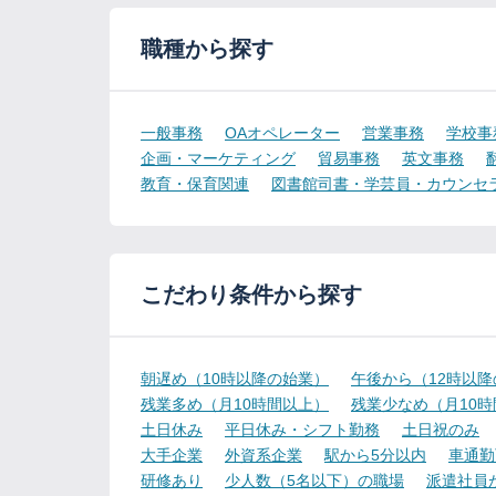
職種から探す
一般事務
OAオペレーター
営業事務
学校事
企画・マーケティング
貿易事務
英文事務
教育・保育関連
図書館司書・学芸員・カウンセ
こだわり条件から探す
朝遅め（10時以降の始業）
午後から（12時以
残業多め（月10時間以上）
残業少なめ（月10
土日休み
平日休み・シフト勤務
土日祝のみ
大手企業
外資系企業
駅から5分以内
車通勤
研修あり
少人数（5名以下）の職場
派遣社員