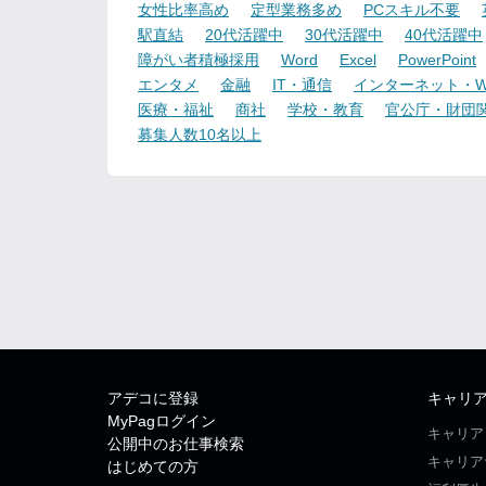
女性比率高め
定型業務多め
PCスキル不要
駅直結
20代活躍中
30代活躍中
40代活躍中
障がい者積極採用
Word
Excel
PowerPoint
エンタメ
金融
IT・通信
インターネット・W
医療・福祉
商社
学校・教育
官公庁・財団
募集人数10名以上
アデコに登録
キャリ
MyPagログイン
キャリア
公開中のお仕事検索
キャリア
はじめての方