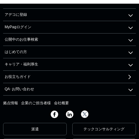
アデコに登録
MyPagログイン
公開中のお仕事検索
はじめての方
キャリア・福利厚生
お役立ちガイド
QA･お問い合わせ
拠点情報
企業のご担当者様
会社概要
派遣
テックコンサルティング