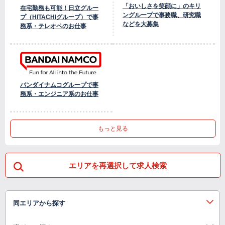
「おいしさを笑顔に」のキリ
在宅勤務も可能！日立グルー
ングループで事務職、研究職
プ（HITACHIグループ）で事
などを大募集
務系・テレオペのお仕事
バンダイナムコグループで事
務系・エンジニア系のお仕事
もっと見る
エリアを再選択して求人検索
同エリアから探す