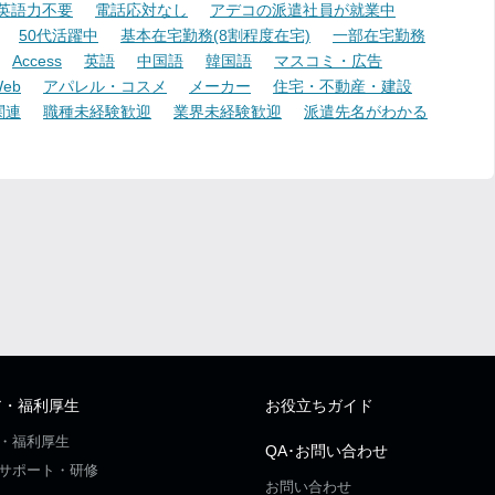
英語力不要
電話応対なし
アデコの派遣社員が就業中
50代活躍中
基本在宅勤務(8割程度在宅)
一部在宅勤務
Access
英語
中国語
韓国語
マスコミ・広告
eb
アパレル・コスメ
メーカー
住宅・不動産・建設
関連
職種未経験歓迎
業界未経験歓迎
派遣先名がわかる
ア・福利厚生
お役立ちガイド
・福利厚生
QA･お問い合わせ
サポート・研修
お問い合わせ