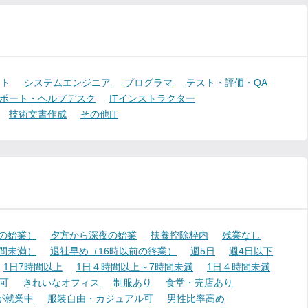
ント
システムエンジニア
プログラマ
テスト・評価・QA
ポート・ヘルプデスク
ITインストラクター
技術文書作成
その他IT
降の始業）
夕方から深夜の始業
扶養控除枠内
残業なし
時間未満）
退社早め（16時以前の終業）
週5日
週4日以下
1日7時間以上
1日４時間以上～7時間未満
1日４時間未満
可
きれいなオフィス
制服あり
食堂・売店あり
が就業中
服装自由・カジュアル可
男性比率高め