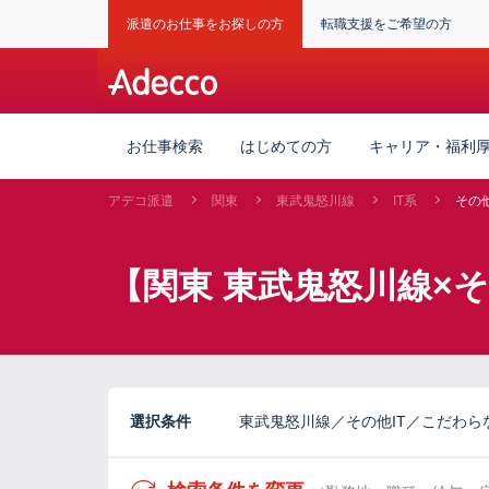
派遣のお仕事をお探しの方
転職支援をご希望の方
お仕事検索
はじめての方
キャリア・福利
アデコ派遣
関東
東武鬼怒川線
IT系
その他
【関東 東武鬼怒川線×そ
選択条件
東武鬼怒川線／その他IT／こだわら