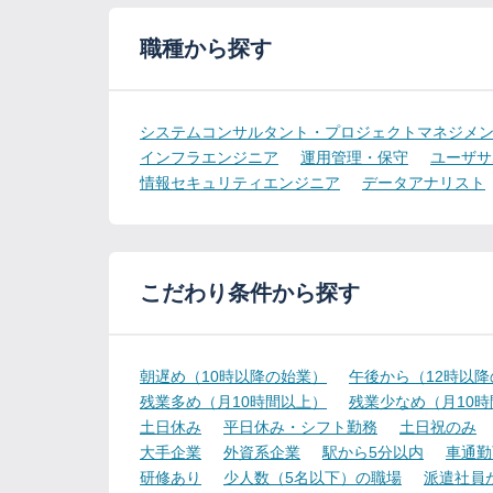
職種から探す
システムコンサルタント・プロジェクトマネジメ
インフラエンジニア
運用管理・保守
ユーザサ
情報セキュリティエンジニア
データアナリスト
こだわり条件から探す
朝遅め（10時以降の始業）
午後から（12時以
残業多め（月10時間以上）
残業少なめ（月10
土日休み
平日休み・シフト勤務
土日祝のみ
大手企業
外資系企業
駅から5分以内
車通勤
研修あり
少人数（5名以下）の職場
派遣社員