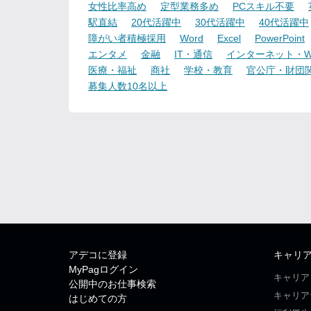
女性比率高め
定型業務多め
PCスキル不要
駅直結
20代活躍中
30代活躍中
40代活躍中
障がい者積極採用
Word
Excel
PowerPoint
エンタメ
金融
IT・通信
インターネット・W
医療・福祉
商社
学校・教育
官公庁・財団
募集人数10名以上
アデコに登録
キャリ
MyPagログイン
キャリア
公開中のお仕事検索
キャリア
はじめての方