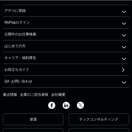
アデコに登録
MyPagログイン
公開中のお仕事検索
はじめての方
キャリア・福利厚生
お役立ちガイド
QA･お問い合わせ
拠点情報
企業のご担当者様
会社概要
派遣
テックコンサルティング