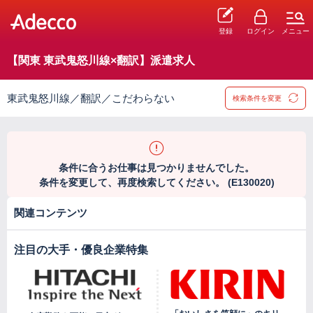
登録
ログイン
メニュー
【関東 東武鬼怒川線×翻訳】派遣求人
東武鬼怒川線／翻訳／こだわらない
検索条件を変更
条件に合うお仕事は見つかりませんでした。
条件を変更して、再度検索してください。 (E130020)
関連コンテンツ
注目の大手・優良企業特集