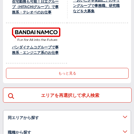
「おいしさを笑顔に」のキリ
在宅勤務も可能！日立グルー
ングループで事務職、研究職
プ（HITACHIグループ）で事
などを大募集
務系・テレオペのお仕事
バンダイナムコグループで事
務系・エンジニア系のお仕事
もっと見る
エリアを再選択して求人検索
同エリアから探す
職種から探す