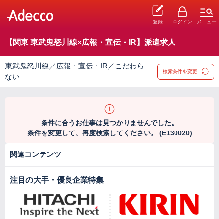
登録
ログイン
メニュー
【関東 東武鬼怒川線×広報・宣伝・IR】派遣求人
東武鬼怒川線／広報・宣伝・IR／こだわら
検索条件を変更
ない
条件に合うお仕事は見つかりませんでした。
条件を変更して、再度検索してください。 (E130020)
関連コンテンツ
注目の大手・優良企業特集