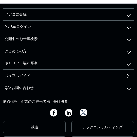
アデコに登録
MyPagログイン
公開中のお仕事検索
はじめての方
キャリア・福利厚生
お役立ちガイド
QA･お問い合わせ
拠点情報
企業のご担当者様
会社概要
派遣
テックコンサルティング