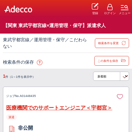
登録
ログイン
メニュー
【関東 東武宇都宮線×運用管理・保守】派遣求人
東武宇都宮線／運用管理・保守／こだわら
検索条件を変更
ない
この条件を保存
検索条件の保存
1
件（1～1件を表示中）
ジョブNo.
A01448435
医療機関でのサポートエンジニア＜宇都宮＞
派遣
非公開